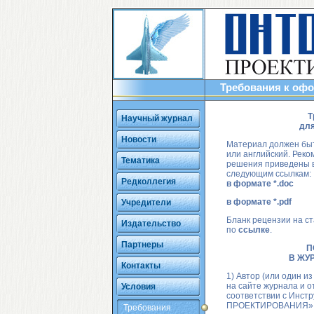
Требования к оф
Т
Научный журнал
для
Новости
Материал должен быт
или английский. Реко
Тематика
решения приведены в
следующим ссылкам:
Редколлегия
в формате *.doc
в формате *.pdf
Учредители
Бланк рецензии на ст
Издательство
по
ссылке
.
Партнеры
П
В ЖУ
Контакты
1) Автор (или один и
на сайте журнала и о
Условия
соответствии с Инст
ПРОЕКТИРОВАНИЯ» (с
Требования