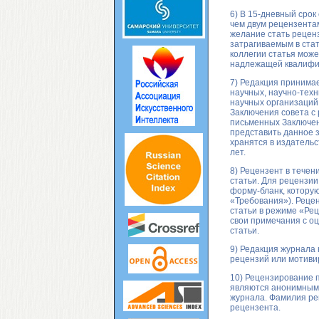
6) В 15-дневный срок
чем двум рецензента
желание стать рецен
затрагиваемым в ста
коллегии статья мож
надлежащей квалифи
7) Редакция принима
научных, научно-техн
научных организаций
Заключения совета с
письменных Заключен
представить данное 
хранятся в издательс
лет.
8) Рецензент в течен
статьи. Для рецензи
форму-бланк, которую
«Требования»). Реце
статьи в режиме «Рец
свои примечания с о
статьи.
9) Редакция журнала
рецензий или мотиви
10) Рецензирование 
являются анонимными
журнала. Фамилия ре
рецензента.