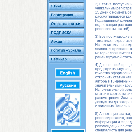
2) Статья, поступивш
Этика
уникальным регистра
15 дней с момента о
Регистрация
рассматриваются как
Редакционной коллег
Отправка статьи
подлежащие разглаше
рецензенты статей).
ПОДПИСКА
3) Все поступающие 
тематике, подвергают
Архив
Исполнительная реда
являются признанны
Логотип журнала
материалов и имеют в
рецензируемой статьи
Семинар
4) До основной проц
предварительную оце
качества оформления
отклонить статью ка
автора в 15-дневный
значительными наруш
Исполнительной ред
статьи в соответств
рассмотрения. Заме
доводятся до автора 
с помощью Панели и
5) Аннотация статьи
рецензированию, нап
информации и с пред
рекомендации по ста
специалиста для рец