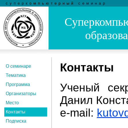
суперкомпьютерный семинар
Суперкомпью
образов
Контакты
О семинаре
Тематика
Ученый сек
Программа
Организаторы
Данил Конст
Место
e-mail:
kutov
Контакты
Подписка