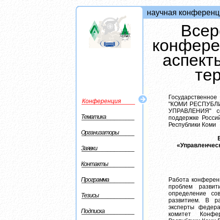
научная конференц
Всер
конфере
аспект
те
Государственно
Конференция
"КОМИ РЕСПУБЛ
УПРАВЛЕНИЯ" с
Тематика
поддержке Росси
Республики Коми
Организаторы
«Управленческ
Заявки
Контакты
Программа
Работа конферен
проблем развит
определение со
Тезисы
развитием. В р
эксперты федера
Подписка
комитет Конфе