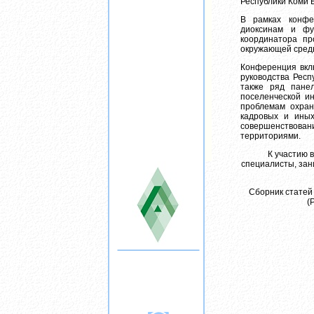
Республики Коми В
В рамках конфе
диоксинам и фу
координатора пр
окружающей среды
Конференция вкл
руководства Респ
также ряд пане
поселенческой и
проблемам охран
кадровых и иных
совершенствован
территориями.
К участию 
специалисты, зан
Cборник cтатей
(