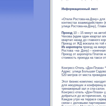
Информационный лист
«Отели Ростова-на-Дону» для
контекстах взаимодействия» 
улица Ростова-на-Дону), Глав
Проезд
10 – 15 минут на авто
Чехова (идем один квартал вп
квартал назад до главного ко
Проезд от ЖД вокзала по той ж
Из аэропорта
проезд на микр
Ростова –на- Дону) – конечна
Проезд от аэропорта Платов н
стоимость проезда на такси от
Конгресс-Отель «Дон-Плаза» *
Адрес: улица Большая Садовая
520 метров от места проведен
Этот бизнес-комплекс находит
для некурящих и конференц-за
тренажерный зал и спа-салон.
Конгресс-отель «Дон-Плаза» у
добраться до исторических, к
Каждое утро на террасе серви
связи с деловыми партнерами