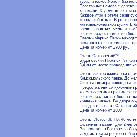
туристическое бюро и бизнес-
Просторные номера с деревян
каналами. К услугам гостей с
Каждое утро в отеле сервиру
«шведский стол». В ресторан
интернациональной кухни. В б
воспользоваться бесплатным W
Гостям предоставляются бесп
Отель «Маринс Парк» находит
недалеко от Центрального гор
Цена за номер от 2700 руб.
Отель Островский***
Буденовский Проспект 97 корп
3,4 км от места проведения к
Отель «Островский» располож
Комсомольского парка. До жел
Светлые номера оснащены кон
Предоставляются кухонные пр
косметическими принадлежно
Гостям предлагают бесплатный
хранения багажа. Во дворе об
Поездка от отеля «Островский
Цена за номер от 1600
Отель «Лотос» Пр. 40-летия 
Отличный вариант для 2 челов
Расположен в Ростове-на-Дону,
услугам гостей ресторан, бар