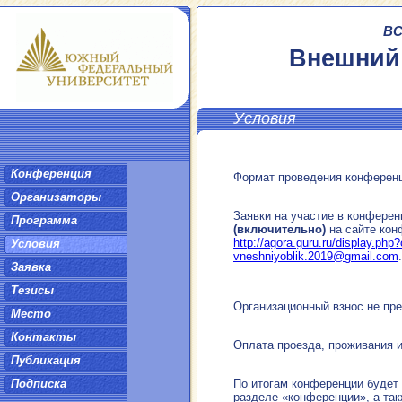
ВС
Внешний 
Условия
Конференция
Формат проведения конференц
Организаторы
Заявки на участие в конфере
Программа
(включительно)
на сайте кон
http://agora.guru.ru/display.ph
Условия
vneshniyoblik.2019@gmail.com
.
Заявка
Тезисы
Организационный взнос не пр
Место
Контакты
Оплата проезда, проживания 
Публикация
Подписка
По итогам конференции будет
разделе «конференции», а та