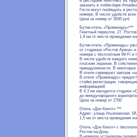
В ресторане Mein-Herz на тер
заказать в лобби-баре Amadeu
Гости могут пообедать в рест
номере. В числе удобств всех
Цена за номер от 3500 руб.
Бутик-отель «Променадъ»***
Газетный переулок, 27, Ростов
1,4 км от места проведения к
Бутик-отель «Променадъ» распо
от стадиона «Ростов Арена» и 
номера с бесплатным Wi-Fi и 
В числе удобств каждого ном
плоским экраном. В собствен
принадлежности. В некоторых 
В отеле сервируют завтрак «ш
В отеле «Променадъ» предост
стойки регистрации, говорящи
информацией.
В 4,3 км находится стадион «
до международного аэропорта 
Цена за номер от 2700
Отель «Дон Кихот» ***
Адрес: улица Ульяновская, 58,
1,5 км от места проведения к
Отель «Дон Кихот» с бесплатн
Ростов-на-Дону.
В номерах установлен телевиз