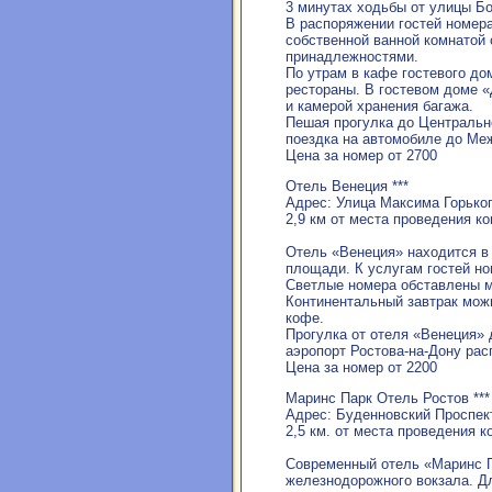
3 минутах ходьбы от улицы Б
В распоряжении гостей номер
собственной ванной комнатой
принадлежностями.
По утрам в кафе гостевого до
рестораны. В гостевом доме 
и камерой хранения багажа.
Пешая прогулка до Центрально
поездка на автомобиле до Меж
Цена за номер от 2700
Отель Венеция ***
Адрес: Улица Максима Горьког
2,9 км от места проведения к
Отель «Венеция» находится в 
площади. К услугам гостей но
Светлые номера обставлены м
Континентальный завтрак можн
кофе.
Прогулка от отеля «Венеция»
аэропорт Ростова-на-Дону рас
Цена за номер от 2200
Маринс Парк Отель Ростов ***
Адрес: Буденновский Проспект
2,5 км. от места проведения 
Современный отель «Маринс Па
железнодорожного вокзала. Дл