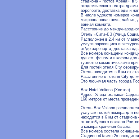
стадиона «Ростов Арена», в 5 
академического театра драмы.
аэропорта, доставка еды и нап
В числе удобств номеров конд
микроволновая печь, чайник, 
ванная комната.
Расстояние до международног
Отель «Сити» (Улица Социал
Расположен в 2,4 км от главн
услуги парковщика и экскурси
от/до аэропорта, доставка еды
Все номера оснащены кондици
душем, феном и шкафом для о
туалетно-косметическими при
Для гостей отеля City сервиру
Отель находится в 6 км от ст
Расстояние от отеля City до 
Это любимая часть города Ро
Box Hotel Valiano (Хостел)
Адрес: Улица Большая Садовая
160 метров от места проведен
Отель Box Valiano расположен 
услугам гостей номера для не
находится в 6 км от стадиона 
от автобусного вокзала Ростов
и камера хранения багажа.
Все номера хостела оснащены
Стадион «Олимп-2» находится 