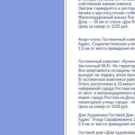
собственная ванная комната.
Завтрак сервируется в рестор
багажа и круглосуточная стойк
Железнодорожный вокзал Росто
Дону — 34 км от отеля «Дон К
Цена за номер от 2125 руб.
Апарт-отель Гостиничный комп
Адрес: Социалистическая улиц
1,5 км от места проведения к
Гостиничный комплекс «Купече
бесплатный Wi-Fi. На террито
Все апартаменты оснащены те
выходят на террасу и/или бал
В гостиничном комплексе рабо
Отель расположен в 10-минутн
набережной города Ростова-н
от авто- и железнодорожного 
мэрия города Ростова-на-Дону
пешеходные улицы города : п
Цена за номер от 3150 руб.
Дом Художника Гостевой Дом 
Адрес: Улица Серафимовича 17
2,4 км от места проведения к
Гостевой дом «Дом художника»