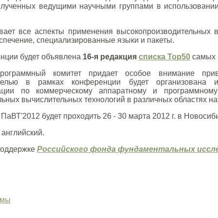
полученных ведущими научными группами в использовани
ает все аспекты применения высокопроизводительных вы
спечение, специализированные языки и пакеты.
нции будет объявлена
16-я редакция
списка Top50
самых 
ограммный комитет придает особое внимание прив
елью в рамках конференции будет организована и
тации по коммерческому аппаратному и программном
ьных вычислительных технологий в различных областях нау
ПаВТ'2012 будет проходить 26 - 30 марта 2012 г. в Новосиб
 английский.
поддержке
Российского фонда фундаментальных иссл
рмы