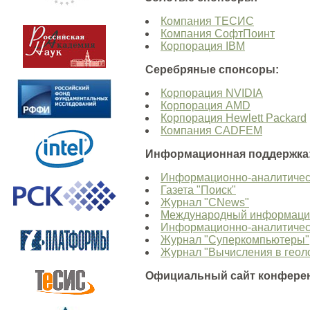
Компания ТЕСИС
Компания СофтПоинт
Корпорация IBM
Серебряные спонсоры:
Корпорация NVIDIA
Корпорация AMD
Корпорация Hewlett Packard
Компания CADFEM
Информационная поддержка
Информационно-аналитически
Газета "Поиск"
Журнал "CNews"
Международный информацио
Информационно-аналитически
Журнал "Суперкомпьютеры"
Журнал "Вычисления в геол
Официальный сайт конфере