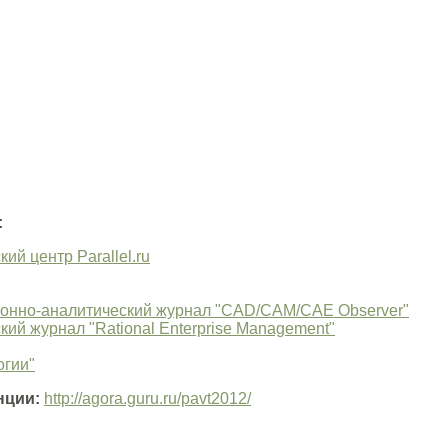
:
й центр Parallel.ru
нно-аналитический журнал "CAD/CAM/CAE Observer"
й журнал "Rational Enterprise Management"
огии"
нции:
http://agora.guru.ru/pavt2012/