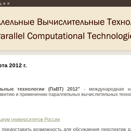
ция
та 2012 г.
ьные технологии (ПаВТ) 2012"
- международная на
витию и применению параллельных вычислительных техноло
иум университетов России
 предоставить возможность для обсуждения перспектив р