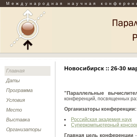
Международная научная конферен
Новосибирск :: 26-30 мар
Главная
Даты
Программа
"Параллельные вычислител
конференций, посвященных раз
Условия
Организаторы конференции:
Место
Российская академия наук
Выставка
Суперкомпьютерный консорц
Организаторы
Главная цель конференции
-