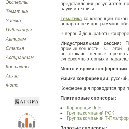
Эксперты
представления результатов, 
науки и техники.
Тематика
Тематика
конференции покрыв
Заявка
аппаратное и программное обе
Публикация
В первый день работы конфере
Авторам
Индустриальная сессия:
Пр
Статья
промышленности. С этой ц
высококачественные презен
Аспирантам
суперкомпьютерных и параллел
Контакты
Место и время конференции:
Архив
Языки конференции:
русский,
Фото
Конференция проводится при 
Платиновые спонсоры:
Корпорация Intel
Группа компаний РСК
Группа компаний Т-Платфо
Золотые спонсоры: