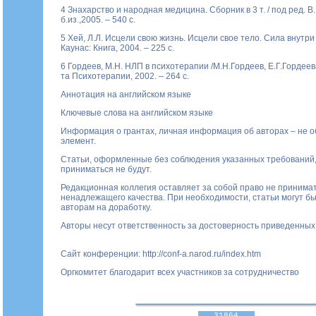
4 Знахарство и народная медицина. Сборник в 3 т. / под ред. В.
б.из.,2005. – 540 с.
5 Хей, Л.Л. Исцели свою жизнь. Исцели свое тело. Сила внутри н
Каунас: Книга, 2004. – 225 с.
6 Гордеев, М.Н. НЛП в психотерапии /М.Н.Гордеев, Е.Г.Гордеева
та Психотерапии, 2002. – 264 с.
Аннотация на английском языке
Ключевые слова на английском языке
Информация о грантах, личная информация об авторах – не 
элемент.
Статьи, оформленные без соблюдения указанных требований,
приниматься не будут.
Редакционная коллегия оставляет за собой право не принимат
ненадлежащего качества. При необходимости, статьи могут б
авторам на доработку.
Авторы несут ответственность за достоверность приведенных 
Сайт конференции:
http://conf-a.narod.ru/index.htm
Оргкомитет благодарит всех участников за сотрудничество
31864