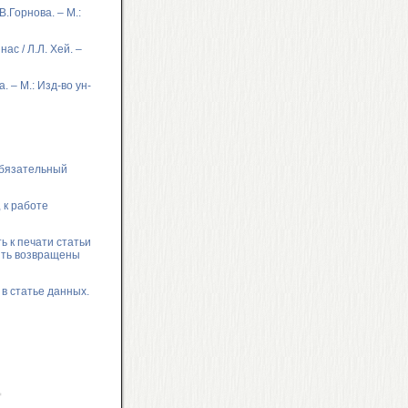
В.Горнова. – М.:
ас / Л.Л. Хей. –
. – М.: Изд-во ун-
обязательный
 к работе
ь к печати статьи
ыть возвращены
в статье данных.