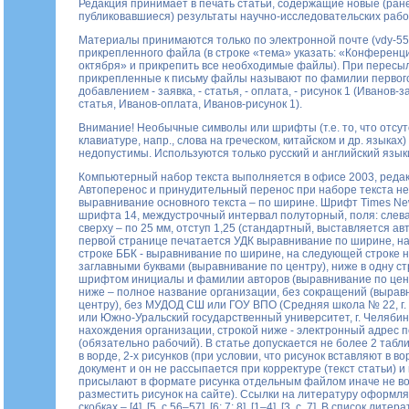
Редакция принимает в печать статьи, содержащие новые (ран
публиковавшиеся) результаты научно-исследовательских рабо
Материалы принимаются только по электронной почте (
vdy-55
прикрепленного файла (в строке «тема» указать: «Конференц
октября» и прикрепить все необходимые файлы). При пересы
прикрепленные к письму файлы называют по фамилии первого
добавлением - заявка, - статья, - оплата, - рисунок 1 (Иванов-з
статья, Иванов-оплата, Иванов-рисунок 1).
Внимание! Необычные символы или шрифты (т.е. то, что отсут
клавиатуре, напр., слова на греческом, китайском и др. языках) 
недопустимы. Используются только русский и английский язык
Компьютерный набор текста выполняется в офисе 2003, редак
Автоперенос и принудительный перенос при наборе текста не
выравнивание основного текста – по ширине. Шрифт Times N
шрифта 14, междустрочный интервал полуторный, поля: слева,
сверху – по 25 мм, отступ 1,25 (стандартный, выставляется ав
первой странице печатается УДК выравнивание по ширине, н
строке ББК - выравнивание по ширине, на следующей строке 
заглавными буквами (выравнивание по центру), ниже в одну с
шрифтом инициалы и фамилии авторов (выравнивание по цент
ниже – полное название организации, без сокращений (вырав
центру), без МУДОД СШ или ГОУ ВПО (Средняя школа № 22, г
или Южно-Уральский государственный университет, г. Челябинс
нахождения организации, строкой ниже - электронный адрес п
(обязательно рабочий). В статье допускается не более 2 таб
в ворде, 2-х рисунков (при условии, что рисунок вставляют в в
документ и он не рассыпается при корректуре (текст статьи) и
присылают в формате рисунка отдельным файлом иначе не в
разместить рисунок на сайте). Ссылки на литературу оформля
скобках – [4], [5, с.56–57], [6; 7; 8], [1–4], [3, с. 7]. В список лит