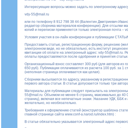
Интересующие вопросы можно задать по электронному адресу
vdy-55@mail.ru
или по телефону 8 912 798 38 44 (Валентин Дмитриевич Ивано
редактор сборника материалов конференции). Для отсылки ма
копий и переписки применяется только электронная почта –
v
Условия участия в он-лайн конференции и публикации СТАТ
Предоставить статью, регистрационную форму, рецензию (жел
электронном виде, но не обязательно, есть институт рецензен
квитанции об оплате на электронный адрес:
vdy-55@mail.ru
. Р
оплаты предоставляются после одобрения и принятия статьи
Организационный взнос составляет 300 руб (для авторов из г
650 руб). Публикации оплачиваются из расчета 100 руб. за 1 с
(неполная страница оплачивается как целая).
Сборники высылаются по адресу, указанному в регистрацион
первого автора статьи. В статье допускается только три автора
Материалы для публикации следует присылать на электронн
55@mail.ru
. Объемом не менее 6 страниц, максимально до 40 0
страниц), включая все непечатные знаки. Указание УДК, ББК и
желательно, но необязательно.
Требования к оформлению статей (конструктор шаблона стат
главной странице сайта www.conf-a.narod.ru/index.htm) :
В статье обязательно указывается электронный адрес первого 