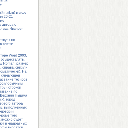
ее не
т.
@mail.ru
) в виде
ия 20-21
лке
 автора с
аявка, Иванов-
ствует на
в тексте
и.
торе Word 2003.
 осуществлять,
ew Roman, размер
 справа, снизу и
томатически). На
а следующей
название тезисов
троку обычным
ру), строкой
нивание по
. Верхняя Пышма
к), город
ервого автора
лиц, выполненных
ордовский
 кроме того
озможно будет
ют в квадратных
ературы вносятся