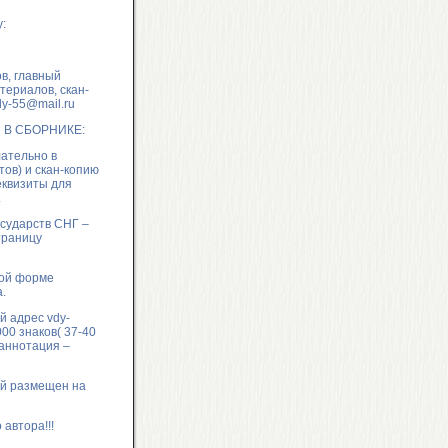
:
в, главный
териалов, скан-
dy-55@mail.ru
ЬИ В СБОРНИКЕ:
ательно в
тов) и скан-копию
еквизиты для
.
осударств СНГ –
траницу
ной форме
.
ый адрес
vdy-
00 знаков( 37-40
 аннотация –
ей размещен на
автора!!!