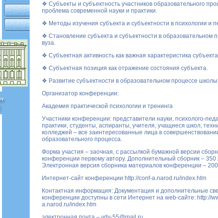
❖ Субъекты и субъектность участников образовательного проц
проблема современной науки и практики.
❖ Методы изучения субъекта и субъектности в психологии и пе
❖ Становление субъекта и субъектности в образовательном 
вуза.
❖ Субъектная активность как важная характеристика субъекта
❖ Субъектная позиция как отражение состояния субъекта.
❖ Развитие субъектности в образовательном процессе школы 
Организатор конференции:
Академия практической психологии и тренинга
Участники конференции: представители науки, психолого-педа
практики, студенты, аспиранты, учителя, учащиеся школ, техн
колледжей – все заинтересованные лица в совершенствовани
образовательного процесса.
Форма участия – заочная, с рассылкой бумажной версии сбор
конференции первому автору. Дополнительный сборник – 350 
Электронная версия сборника материалов конференции – 200
Интернет-сайт конференции
http://conf-a.narod.ru/index.htm
Контактная информация: Документация и дополнительные св
конференции доступны в сети Интернет на web-сайте:
http://w
a.narod.ru/index.htm
электронная почта –
vdy-55@mail.ru