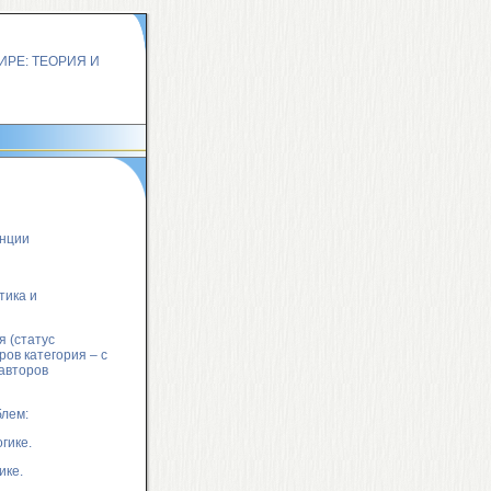
енции
тика и
 (статус
ов категория – с
авторов
лем:
гике.
ике.