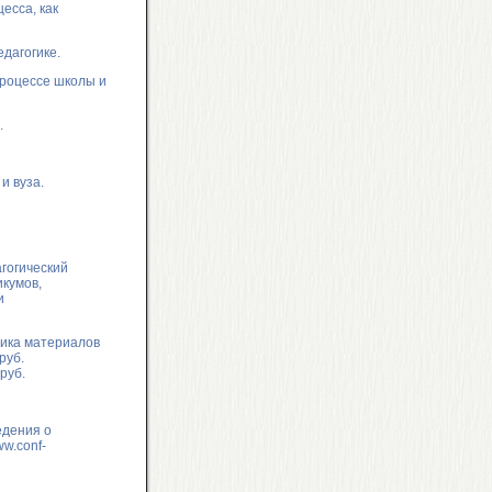
есса, как
дагогике.
процессе школы и
.
и вуза.
гогический
икумов,
и
ника материалов
руб.
руб.
едения о
ww.conf-