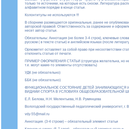
только те источники, на которые есть сноски. Литература расп
алфавитном порядке в конце статьи.
Колонтитулы не используются !!!
В сборнике размещаются оригинальные, ранее не опубликован
авторской правкой. Ответственность за содержание и оформл
несет автор статьи.
Обязательны: Аннотация (не более 3-4 строк), ключевые слова 
русском ( в тексте статьи) и английском языках (после литерат
Оргкомитет оставляет за собой право при несоответствии ста
отклонить статью от печати.
ПРИМЕР ОФОРМЛЕНИЯ СТАТЬИ (структура желательна, но не
т.е. могут какие-то элементы отсутствовать)
УДК (не обязательно)
ББК (не обязательно)
ФУНКЦИОНАЛЬНОЕ СОСТОЯНИЕ ДЕТЕЙ ЗАНИМАЮЩИХСЯ 
ВИДАМИ СПОРТА В УСЛОВИЯХ ОБЩЕОБРАЗОВАТЕЛЬНОЙ 
Е.Л. Белова, Н.Н. Мелентьева, Н.В. Румянцева
Вологодский государственный педагогический университет, г. В
vdy-55@mail.ru
Аннотация. (3-4 строки) – обязательный элемент статьи