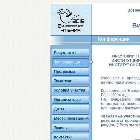
Всеро
Ви
Конференция
Результаты
ИРКУТСКИЙ Г
ИНСТИТУТ ДИ
Конференция
ИНСТИТУТ СИСТ
Программа
сообщают о провед
Тематика
научно-практическо
Условия участия
Конференция "Винеро
РАН с 2004 года.
На очередную ко
Организаторы
магистранты, аспир
пленарными докладам
Даты
Уважаемые участник
Место проведения
результаты провед
разделе("
Результат
Тезисы
Контакты