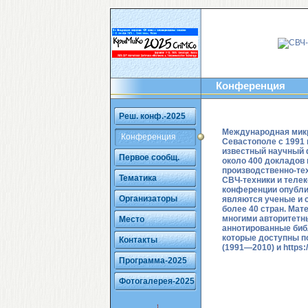
Конференция
Реш. конф.-2025
Международная мик
Конференция
Севастополе с 1991 
известный научный 
Первое сообщ.
около 400 докладов
производственно-те
Тематика
СВЧ-техники и теле
конференции опубли
Организаторы
являются ученые и 
более 40 стран. Ма
многими авторитетн
Место
аннотированные биб
которые доступны 
Контакты
(1991—2010) и
https:
Программа-2025
Фотогалерея-2025