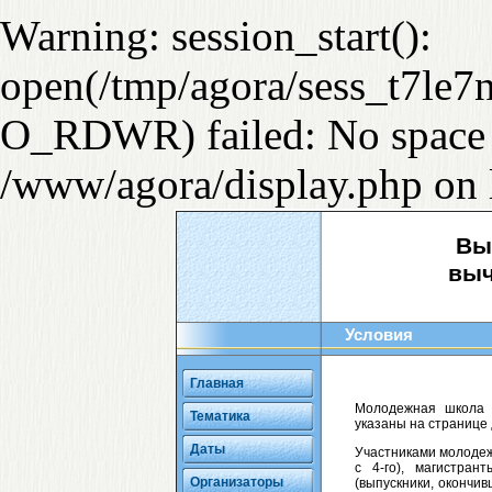
Warning: session_start():
open(/tmp/agora/sess_t7le7
O_RDWR) failed: No space l
/www/agora/display.php on 
Вы
выч
Условия
Главная
Молодежная школа
Тематика
указаны на странице
Даты
Участниками молодеж
с 4-го), магистра
Организаторы
(выпускники, окончив