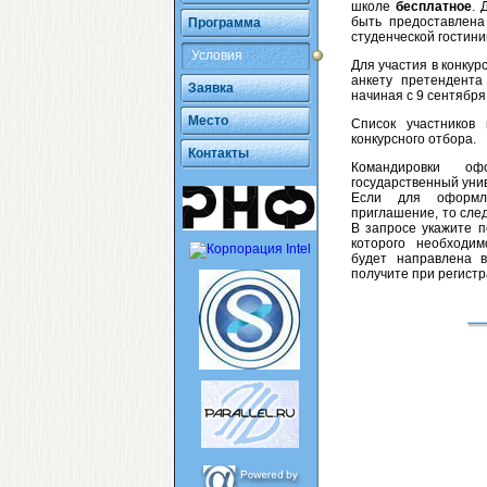
школе
бесплатное
. 
быть предоставлена
Программа
студенческой гостини
Условия
Для участия в конку
анкету претендент
Заявка
начиная с 9 сентября
Место
Список участников
конкурсного отбора.
Контакты
Командировки оф
государственный унив
Если для оформл
приглашение, то сле
В запросе укажите п
которого необходи
будет направлена 
получите при регистр