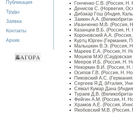
Публикация
Гонченко С.В. (Россия, Н.
Денисов С. (Норвегия, Ос
Труды
Дибакар Гош (Индия, Кальк
Заикин А.А. (Великобрита
Заявка
Иванченко М.В. (Россия, 
Казанцев В.Б. (Россия, Н.
Контакты
Короновский А.А. (Россия,
Архив
Куртц Юрген (Германия, П
Малышкин В.Э. (Россия, 
Мареев Е.А. (Россия, Н. 
Мошков М.Ю (Саудовская 
Мееров И.Б. (Россия, Н. 
Некоркин В.И. (Россия, Н
Осипов Г.В. (Россия, Н. Н
Пиковский А.С. (Германия
Сергеев Я.Д. (Италия, Ун
Сямал Кумар Дана (Индия,
Тураев Д.В. (Великобрита
Фейгин А.М. (Россия, Н. 
Храмов А.Е. (Россия, Инн
Якобовский М.В. (Россия,