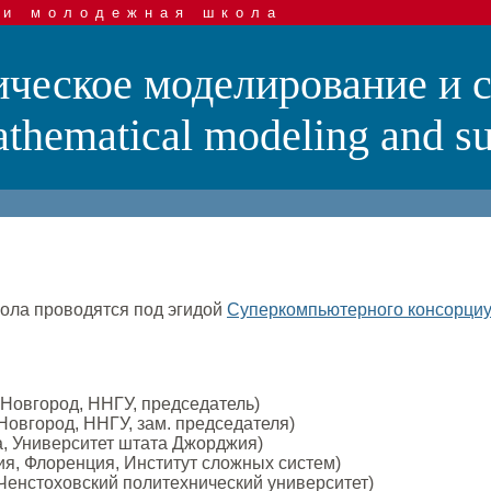
 и молодежная школа
ческое моделирование и 
hematical modeling and su
ола проводятся под эгидой
Суперкомпьютерного консорциу
 Новгород, ННГУ, председатель)
 Новгород, ННГУ, зам. председателя)
а, Университет штата Джорджия)
я, Флоренция, Институт сложных систем)
Ченстоховский политехнический университет)