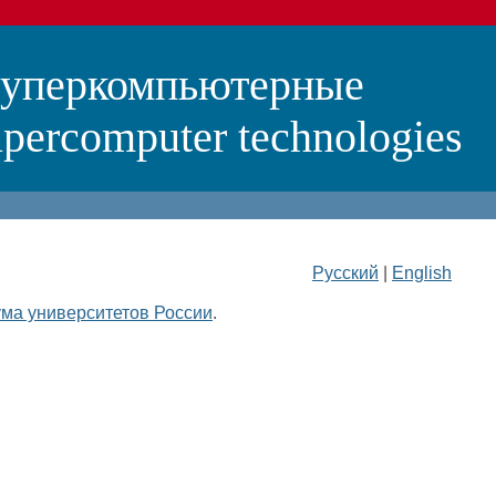
суперкомпьютерные
percomputer technologies
Русский
|
English
ма университетов России
.