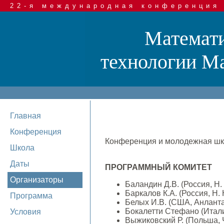
22-я международная конференция
Математи
технологии Mat
Главная
Конференция
Конференция и молодежная шк
Школа
Даты
ПРОГРАММНЫЙ КОМИТЕТ
Организаторы
Баландин Д.В. (Россия, Н.
Баркалов К.А. (Россия, Н.
Программа
Белых И.В. (США, Анлант
Бокалетти Стефано (Итали
Условия
Выжиковский Р. (Польша, 