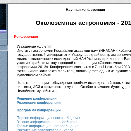
Научная конференция
Околоземная астрономия - 20
Конференция
Уважаемые коллеги!
Институт астрономии Российской академии наук (ИНАСАН), Кубанс
государственный университет и Международный центр астрономич
медико-экологических исследований НАН Украины приглашают Вас
участие в работе международной конференции «Околоземная
астрономия-2013». Конференция состоится с 7 по 11 октября 2013 г
гостиничного комплекса Маритель, являющегося одним из лучших в
Туапсинском районе.
Цель конференции - обсуждение проблем исследований малых тел
системы, ИСЗ и космического мусора. Особое внимание будет удел
Челябинскому событию.
Решение конференции
Резолюция конференции
Программа конференции
Первое информационное сообщение
Второе информационное сообщение
Третье информационное сообщение
Расписание автовокзала г. Туапсе