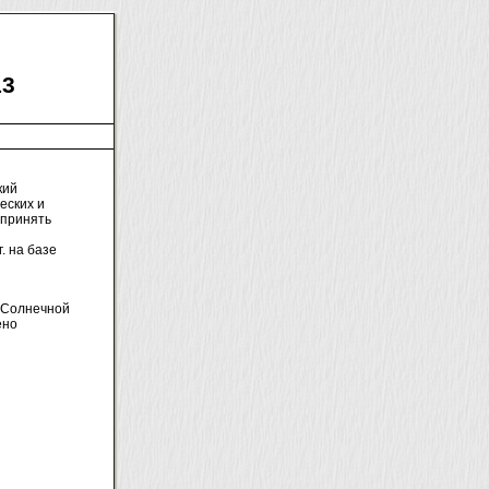
13
кий
еских и
 принять
. на базе
 Солнечной
ено