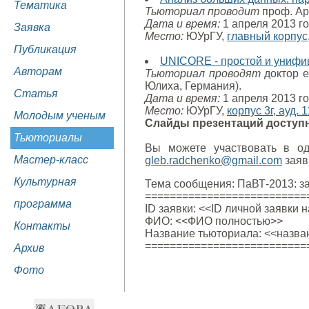
Тематика
Тьюториал проводит
проф. Ар
Дата и время:
1 апреля 2013 го
Заявка
Место:
ЮУрГУ,
главный корпус,
Публикация
UNICORE - простой и унифиц
Авторам
Тьюториал проводят
доктор е
Юлиха, Германия).
Статья
Дата и время:
1 апреля 2013 го
Место:
ЮУрГУ,
корпус 3г, ауд. 1
Молодым ученым
Слайды презентаций досту
Тьюториалы
Вы можете участвовать в од
Мастер-класс
gleb.radchenko@gmail.com
заяв
Культурная
Тема сообщения: ПаВТ-2013: з
==========================
программа
ID заявки: <<ID личной заявки 
ФИО: <<ФИО полностью>>
Контакты
Название тьюториала: <<назван
==========================
Архив
Фото