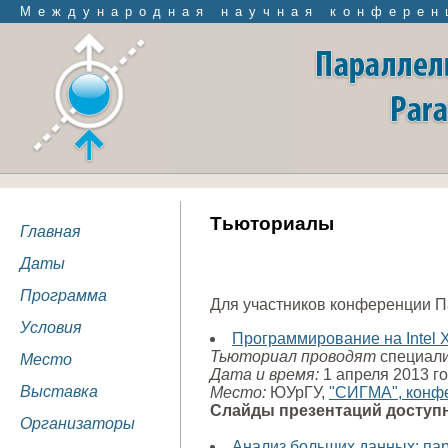
Международная научная конферен
Тьюториалы
Главная
Даты
Программа
Для участников конференции П
Условия
Программирование на Intel X
Тьюториал проводят
специалис
Место
Дата и время:
1 апреля 2013 го
Выставка
Место:
ЮУрГУ,
"СИГМА", конфе
Слайды презентаций досту
Организаторы
Анализ больших данных: пар