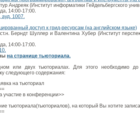
тур Андреяк (Институт информатики Гейдельбергского унив
да, 14:00-17:00.
 ауд. 1007.
ированный доступ к грид-ресурсам (на английском языке)
ст.н. Берндт Шуллер и Валентина Хубер (Институт персп
да, 14:00-17:00.
10.
пны
на странице тьюториала.
ном или двух тьюториалах. Для этого необходимо до
ку следующего содержания:
аявка на тьюториал
==
на участие в конференции>>
ие тьюториала(тьюториалов), на который Вы хотите запис
==