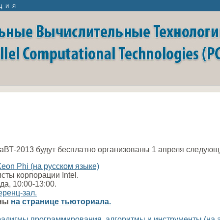
ция
аВТ-2013 будут бесплатно организованы 1 апреля следующ
eon Phi (на русском языке)
ты корпорации Intel.
да, 10:00-13:00.
ренц-зал.
пны
на странице тьюториала.
адигмы программирования, алгоритмы и инструменты (на 