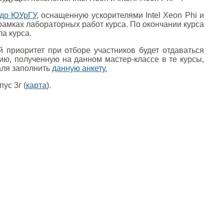
адо ЮУрГУ
, оснащенную ускорителями Intel Xeon Phi и
амках лабораторных работ курса. По окончании курса
а курса.
 приоритет при отборе участников будет отдаваться
ю, полученную на данном мастер-классе в те курсы,
аля заполнить
данную анкету.
ус 3г (
карта
).