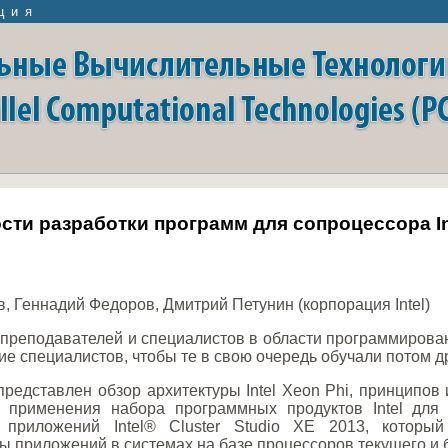
ция
сти разработки программ для сопроцессора Int
, Геннадий Федоров, Дмитрий Петунин (корпорация Intel)
 преподавателей и специалистов в области программирова
ие специалистов, чтобы те в свою очередь обучали потом д
представлен обзор архитектуры Intel Xeon Phi, принципов
й применения набора программных продуктов Intel для
 приложений Intel® Cluster Studio XE 2013, который 
ы приложений в системах на базе процессоров текущего и бу