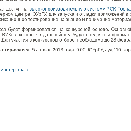
чат доступ на
высокопроизводительную систему РСК Торн
рном центре ЮУрГУ, для запуска и отладки приложений в р
фикационное тестирование на знание и понимание материал
сса будет формироваться на конкурсной основе. Основной
 ВУЗов, которые в дальнейшем будут внедрять информаци
 Для участия в конкурсном отборе, необходимо до 28 февр
астер-класса:
5 апреля 2013 года, 9:00, ЮУрГУ, ауд.110, корп
 мастер-класс