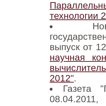
Параллел
технологии 
Н
государст
выпуск от 1
научная ко
вычислител
2012"
.
Газета "
08.04.2011