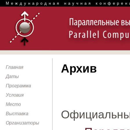
Международная научная конферен
Архив
Главная
Даты
Программа
Условия
Место
Официальны
Выставка
Организаторы