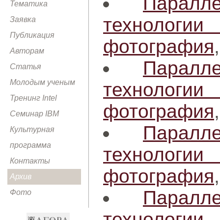
Паралл
Тематика
технологи
Заявка
Публикация
фотография
Авторам
Паралл
Статья
Молодым ученым
технологи
Тренинг Intel
фотография
Семинар IBM
Паралл
Культурная
программа
технологи
Контакты
фотография
Архив
Паралл
Фото
технологи