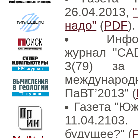
26.04.2013,
надо"
(
PDF
).
Инфо
журнал "CAD
3(79) за
международ
ПаВТ’2013" (
Газета "Юж
11.04.210
будущее?" (