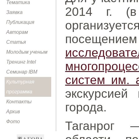
Тематика
2014 г. (в
Заявка
организуетс
Публикация
Авторам
посе
Статья
исследова
Молодым ученым
Тренинг Intel
многопроце
Семинар IBM
систем им. 
Культурная
экскурсией
программа
Контакты
города.
Архив
Фото
Таганрог 