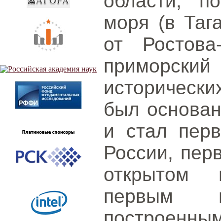
области, п
моря (в Таг
от Ростова-
приморский 
исторических
был основан
и стал перв
России, пер
открытом 
первым 
построенным