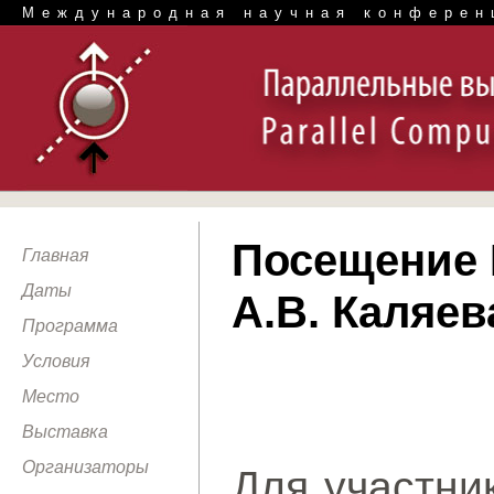
Международная научная конферен
Посещение 
Главная
Даты
А.В. Каляев
Программа
Условия
Место
Выставка
Организаторы
Для участни