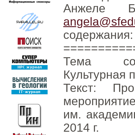
Анжеле Б
angela@sfed
содержания:
==========
Тема соо
Культурная 
Текст: Пр
мероприят
им. академи
2014 г.