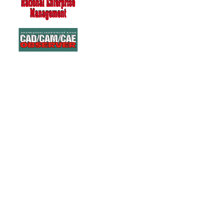
263290
Warning: Unknown: write failed: No space left on device (28) in Unknown
(/tmp/agora) in Unknown on line 0