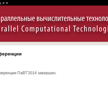
ция
нференции
нференции ПаВТ'2014 завершен.