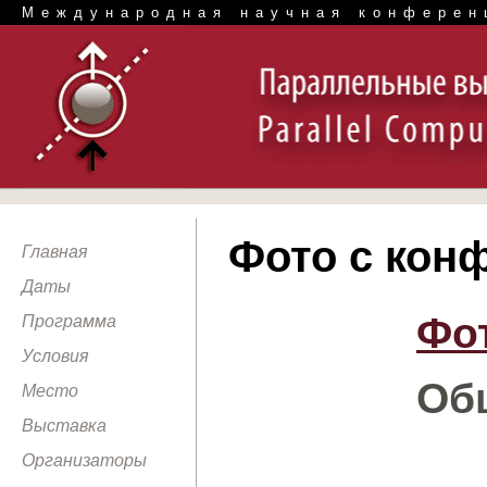
Международная научная конферен
Фото с кон
Главная
Даты
Фот
Программа
Условия
Об
Место
Выставка
Организаторы