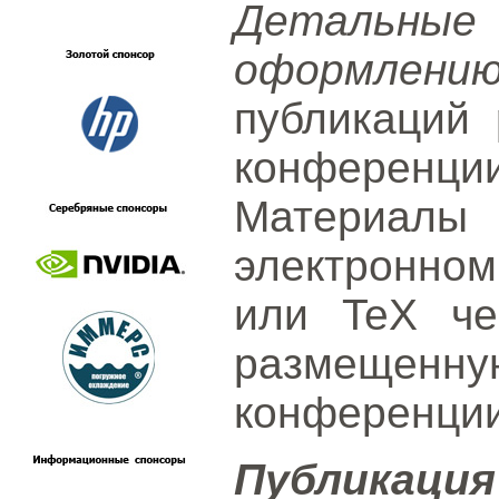
Детальн
оформлени
публикаций
конференции
Материалы
электронном
или TeX че
размеще
конференции
Публик