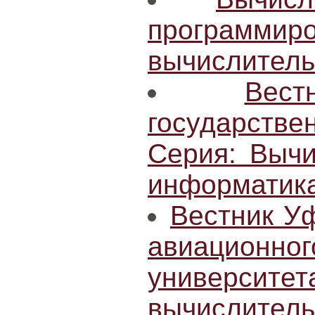
програм
вычислитель
Вес
государст
Серия: Вычи
информатик
Вестник Уф
авиацион
университе
вычисли