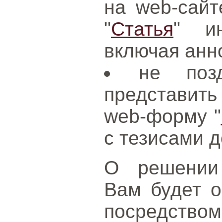
на web-сайт
"
Статья
" и
включая анн
не поз
представить
web-форму "
с тезисами д
О решении 
Вам будет о
посредством 