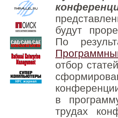
конференц
представл
будут проре
По результ
Программн
отбор статей
сформ
конференции
в программ
трудах кон