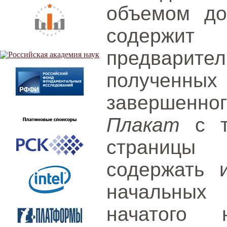
объемом до
содерж
предварит
получен
завершенног
Плакат
с т
страницы
содержать 
начальных
начатого н