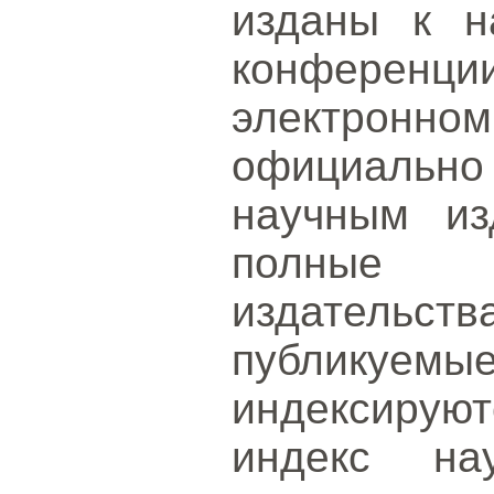
изданы к н
конферен
электрон
официальн
научным из
полные 
издательств
публикуе
индексиру
индекс на