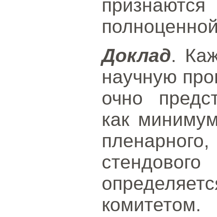
признают
полноценной
Доклад
. Ка
научную про
очно предс
как миниму
пленарно
стендового
определ
комитетом