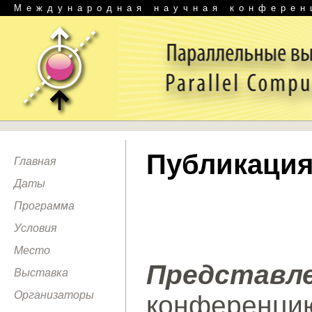
Международная научная конферен
Публикация
Главная
Даты
Программа
Условия
Место
Представ
Выставка
Организаторы
конференци