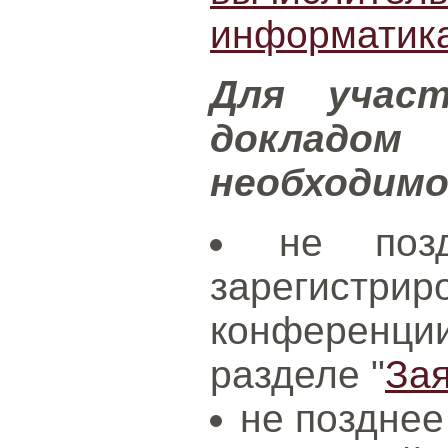
информатик
Для учас
докладо
необходим
не поз
зарегистри
конференц
разделе "
За
не позднее