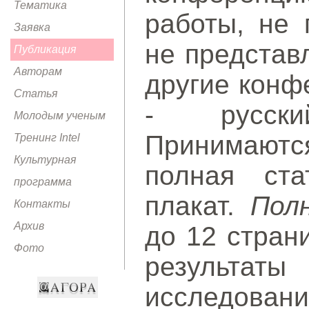
Тематика
работы, не 
Заявка
не представ
Публикация
Авторам
другие конф
Статья
- русски
Молодым ученым
Принимаютс
Тренинг Intel
Культурная
полная ста
программа
плакат.
Пол
Контакты
Архив
до 12 стран
Фото
результаты
исследова