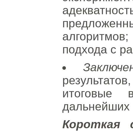
адекватно
предложенн
алгоритмов
подхода с р
Заключе
результато
итоговые 
дальнейших 
Короткая 