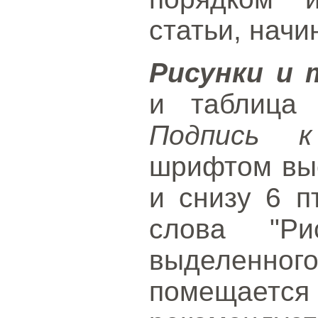
статьи, начи
Рисунки и
и таблица 
Подпись к
шрифтом выс
и снизу 6 п
слова "Ри
выделенног
помещает