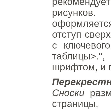
рекомендует
рисунков
оформляется
отступ сверх
с ключевог
таблицы>.",
шрифтом, и 
Перекрест
Сноски
разм
страницы,