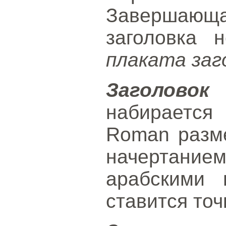
Завершающ
заголовка 
плаката заг
Заголов
набираетс
Roman разм
начертание
арабскими 
ставится точ