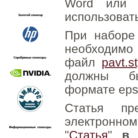
Word или L
использоват
При наборе
необходимо
файл
pavt.st
должны б
формате eps
Статья пр
электронно
"
Статья
"
в 