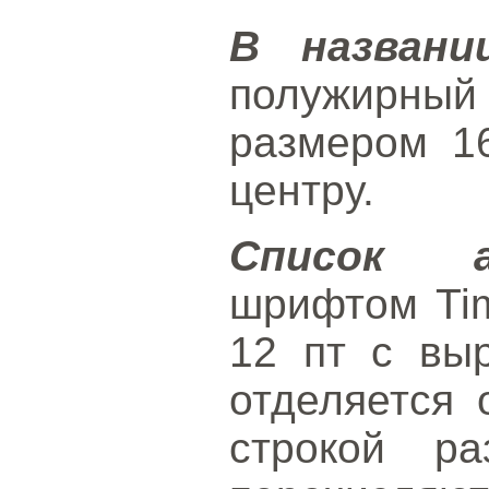
В названи
полужирный
размером 1
центру.
Список а
шрифтом Ti
12 пт с вы
отделяется 
строкой р