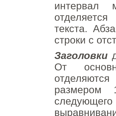
интервал 
отделяется 
текста. Абз
строки с отс
Заголовки
д
От основн
отделяются
размером 
следую
выравнива