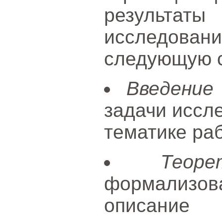
результаты
исследов
следующую с
Введение
задачи иссле
тематике раб
Теор
формализова
описани