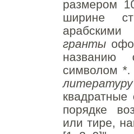
размером 1
ширине ст
арабским
гранты
офор
названию 
символом *
литературу
квадратные 
порядке во
или тире, нап