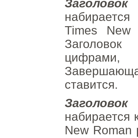
Заголов
набираетс
Times New 
Заголовок
цифрами
Завершающ
ставится.
Заголово
набирается 
New Roman р