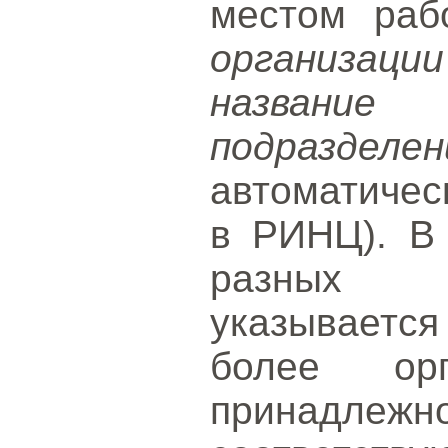
местом раб
организаци
назван
подразделен
автоматичес
в РИНЦ). В 
разных о
указываетс
более ор
принадл