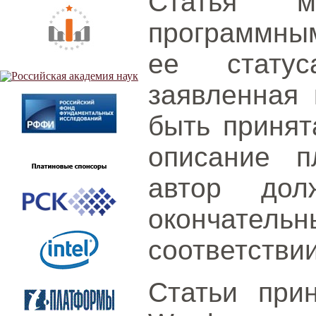
Статья м
программным
ее статус
заявленная 
быть принят
описание п
автор дол
окончател
соответствии
Статьи при