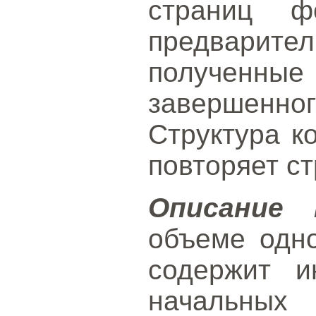
страниц ф
предвари
получен
завершенног
Структура к
повторяет ст
Описание 
объеме одн
содержит 
начальных