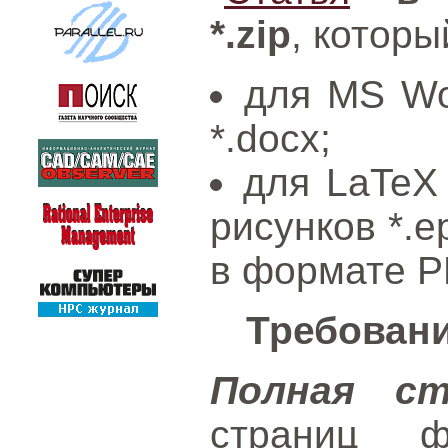
*.zip
, котор
для MS Wo
*.docx;
для LaTeX
рисунков *.e
в формате P
Требовани
Полная с
страниц ф