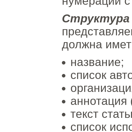
нумерации с
Структур
представл
должна имет
название;
список авт
организаци
аннотация 
текст стать
список исп