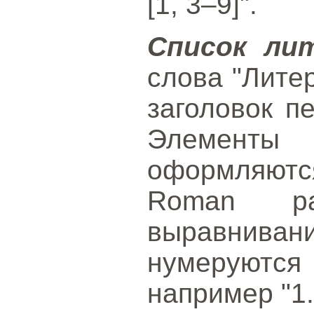
[1, 3–9]".
Список ли
слова "Лите
заголовок п
Элементы
оформляют
Roman р
выравнива
нумеруютс
например "1.