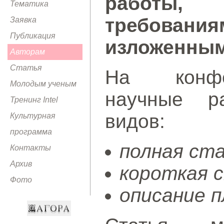
работы, 
Тематика
требован
Заявка
Публикация
изложенным
Авторам
Статья
На конфе
Молодым ученым
научные р
Тренинг Intel
видов:
Культурная
программа
полная ст
Контакты
Архив
короткая 
Фото
описание п