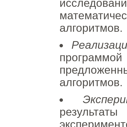
исследовани
математиче
алгоритмов.
Реализац
програ
предложенн
алгоритмов.
Экспер
результа
экспериме