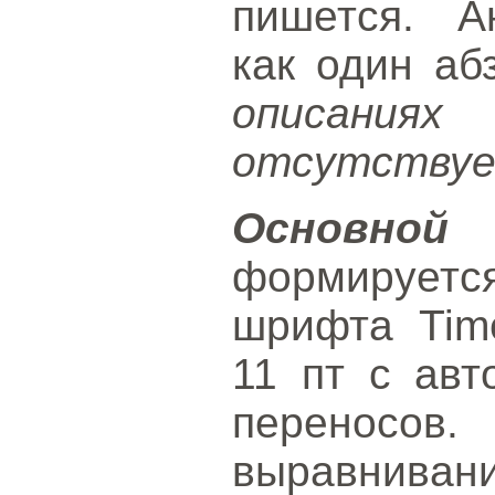
пишется. А
как один аб
описаниях
отсутствуе
Основн
формирует
шрифта Tim
11 пт с авт
переносов
выравниван