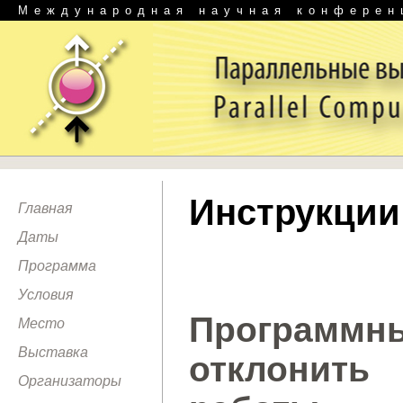
Международная научная конферен
Инструкции
Главная
Даты
Программа
Условия
Программны
Место
Выставка
отклонит
Организаторы