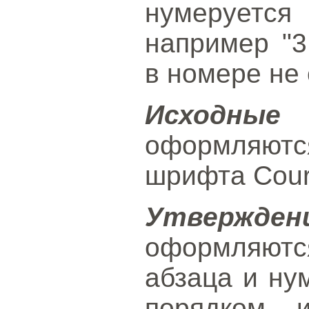
нумеруетс
например "3
в номере не 
Исходны
оформляют
шрифта Cour
Утвержден
оформляют
абзаца и ну
порядком 