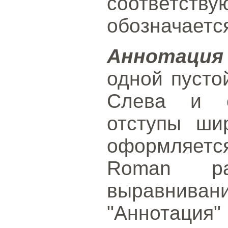
соответс
обозначаетс
Аннотация
одной пусто
Слева и с
отступы ши
оформляет
Roman р
выравнива
"Аннотация