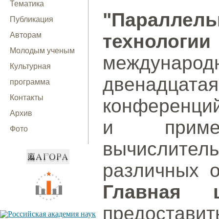
Тематика
"Параллел
Публикация
Авторам
технолог
Молодым ученым
международн
Культурная
двенадцат
программа
Контакты
конференци
Архив
и примен
Фото
вычислит
различных о
Главная 
предостав