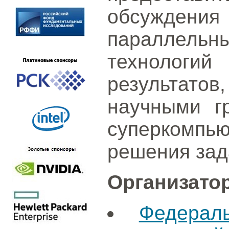
обсуждени
параллел
технолог
результато
научными г
суперкомпь
решения зада
Организато
Федерал