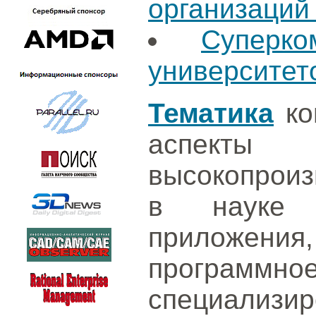
организаций
Суперк
университет
Тематика
ко
аспек
высокопрои
в науке 
приложе
програм
специализир