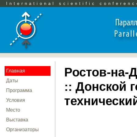
International scientific conferenc
Ростов-на-До
Главная
Даты
:: Донской
Программа
технически
Условия
Место
Выставка
Организаторы