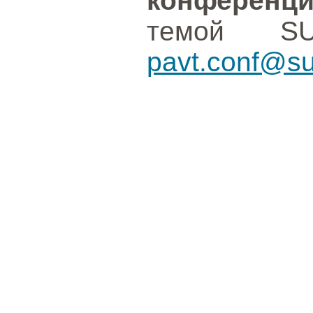
конференц
темой S
pavt.conf@su