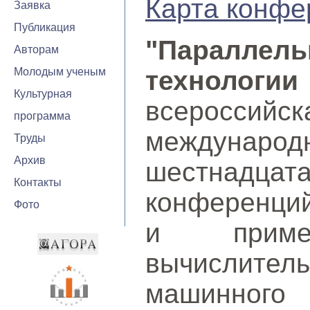
Карта конфе
Заявка
Публикация
"Параллел
Авторам
Молодым ученым
технолог
Культурная
всероссийск
программа
междуна
Труды
Архив
шестнадца
Контакты
конференци
Фото
и примен
вычислит
машинного