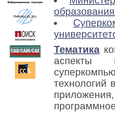
Министе
образовани
Суперк
университет
Тематика
ко
аспекты п
суперкомпь
технологий в
приложе
програм