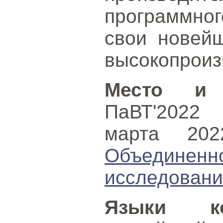
программног
свои новейш
высокопроиз
Место и 
ПаВТ'2022 
марта 20
Объединен
исследован
Языки ко