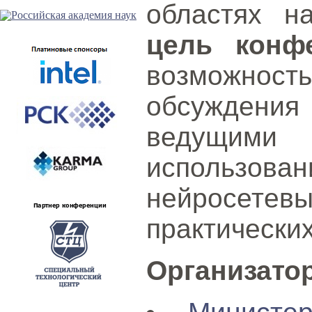
областях н
цель конф
возможност
обсуждения 
ведущими 
использова
нейросетевы
практических
Организато