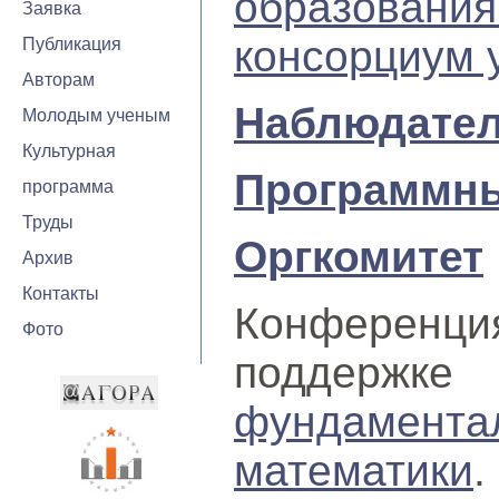
образовани
Заявка
консорциум 
Публикация
Авторам
Наблюдател
Молодым ученым
Культурная
Программны
программа
Труды
Оргкомитет
Архив
Контакты
Конферен
Фото
поддерж
фундамент
математики
.