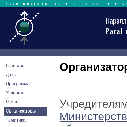
International scientific conferenc
Организато
Главная
Даты
Программа
Условия
Учредителя
Место
Организаторы
Министерс
Тематика