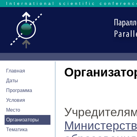
International scientific conferenc
Организато
Главная
Даты
Программа
Условия
Учредителя
Место
Организаторы
Министерс
Тематика