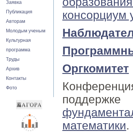
образовани
Заявка
консорциум 
Публикация
Авторам
Наблюдател
Молодым ученым
Культурная
Программны
программа
Труды
Оргкомитет
Архив
Контакты
Конферен
Фото
поддерж
фундамент
математики
.