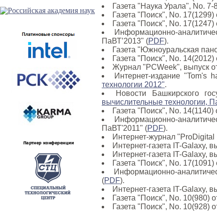
Газета "Наука Урала", No. 7-8
Газета "Поиск", No. 17(1299)
Газета "Поиск", No. 17(1247)
Информационно-аналитичес
ПаВТ’2013" (
PDF
).
Газета "Южноуральская панор
Газета "Поиск", No. 14(2012)
Журнал "PCWeek", выпуск от
Интернет-издание "Tom's h
технологии 2012"
.
Новости Башкирского гос
вычислительные технологии, П
Газета "Поиск", No. 14(1140)
Информационно-аналитичес
ПаВТ'2011" (
PDF
).
Интернет-журнал "ProDigita
Интернет-газета IT-Galaxy, в
Интернет-газета IT-Galaxy, в
Газета "Поиск", No. 17(1091)
Информационно-аналитичес
(
PDF
).
Интернет-газета IT-Galaxy, в
Газета "Поиск", No. 10(980) 
Газета "Поиск", No. 10(928) 