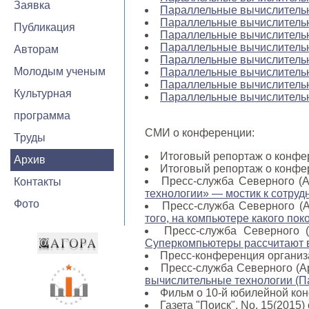
Заявка
Параллельные вычислительн
Параллельные вычислительн
Публикация
Параллельные вычислительн
Параллельные вычислительн
Авторам
Параллельные вычислительн
Молодым ученым
Параллельные вычислительн
Параллельные вычислительн
Культурная
Параллельные вычислительн
программа
СМИ о конференции:
Труды
Итоговый репортаж о конфе
Архив
Итоговый репортаж о конфе
Пресс-служба Северного (А
Контакты
технологии» — мостик к сотруд
Фото
Пресс-служба Северного (А
того, на компьютере какого по
Пресс-служба Северного (
Суперкомпьютеры рассчитают в
Пресс-конференция организ
Пресс-служба Северного (Ар
вычислительные технологии (П
Фильм о 10-й юбилейной ко
Газета "Поиск", No. 15(2015)