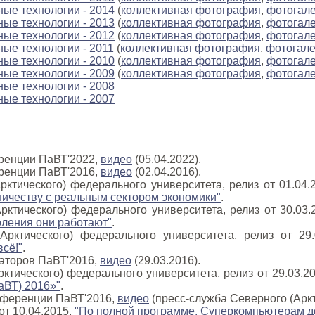
ые технологии - 2014
(
коллективная фотография
,
фотогал
ые технологии - 2013
(
коллективная фотография
,
фотогал
ые технологии - 2012
(
коллективная фотография
,
фотогал
ые технологии - 2011
(
коллективная фотография
,
фотогал
ые технологии - 2010
(
коллективная фотография
,
фотогал
ые технологии - 2009
(
коллективная фотография
,
фотогал
ые технологии - 2008
ые технологии - 2007
ренции ПаВТ'2022,
видео
(05.04.2022).
ренции ПаВТ'2016,
видео
(02.04.2016).
рктического) федерального университета, релиз от 01.04.
ничеству с реальным сектором экономики"
.
рктического) федерального университета, релиз от 30.03.
коления они работают"
.
Арктического) федерального университета, релиз от 29
сё!"
.
аторов ПаВТ'2016,
видео
(29.03.2016).
ктического) федерального университета, релиз от 29.03.2
аВТ) 2016»"
.
нференции ПаВТ'2016,
видео
(пресс-служба Северного (Аркт
 от 10.04.2015,
"По полной программе. Суперкомпьютерам д