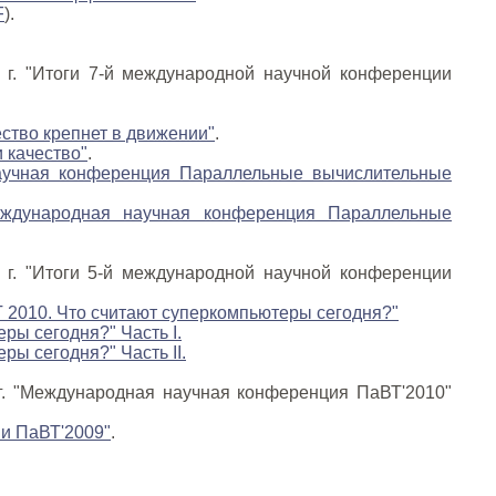
F
).
 г. "Итоги 7-й международной научной конференции
ство крепнет в движении"
.
 качество"
.
аучная конференция Параллельные вычислительные
еждународная научная конференция Параллельные
 г. "Итоги 5-й международной научной конференции
 2010. Что считают суперкомпьютеры сегодня?"
ры сегодня?" Часть I.
ры сегодня?" Часть II.
г. "Международная научная конференция ПаВТ'2010"
и ПаВТ'2009"
.