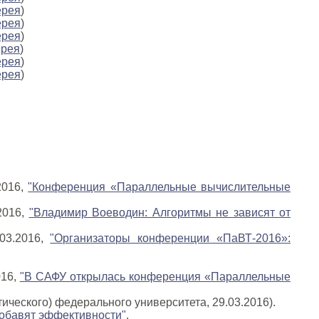
ерея
)
ерея
)
ерея
)
ерея
)
ерея
)
ерея
)
2016,
"Конференция «Параллельные вычислительные
2016,
"Владимир Воеводин: Алгоритмы не зависят от
.03.2016,
"Организаторы конференции «ПаВТ-2016»:
016,
"В САФУ открылась конференция «Параллельные
ического) федерального университета, 29.03.2016).
обавят эффективности"
.