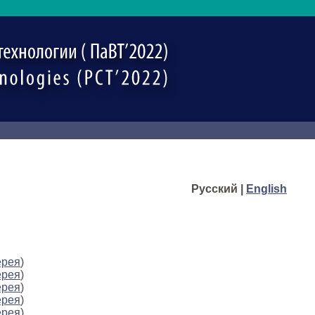
Русский |
English
ерея
)
ерея
)
ерея
)
ерея
)
ерея
)