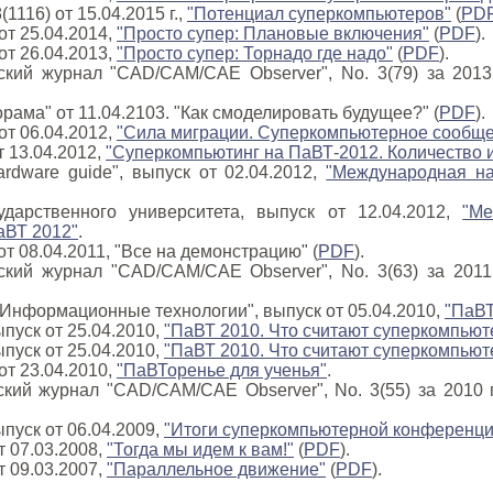
(1116) от 15.04.2015 г.,
"Потенциал суперкомпьютеров"
(
PD
 от 25.04.2014,
"Просто супер: Плановые включения"
(
PDF
).
 от 26.04.2013,
"Просто супер: Торнадо где надо"
(
PDF
).
кий журнал "CAD/CAM/CAE Observer", No. 3(79) за 2013
ама" от 11.04.2103. "Как смоделировать будущее?" (
PDF
).
 от 06.04.2012,
"Сила миграции. Суперкомпьютерное сообще
 13.04.2012,
"Суперкомпьютинг на ПаВТ-2012. Количество и
ardware guide", выпуск от 02.04.2012,
"Международная н
ударственного университета, выпуск от 12.04.2012,
"М
аВТ 2012"
.
 от 08.04.2011, "Все на демонстрацию" (
PDF
).
кий журнал "CAD/CAM/CAE Observer", No. 3(63) за 2011
l Информационные технологии", выпуск от 05.04.2010,
"ПаВТ
ыпуск от 25.04.2010,
"ПаВТ 2010. Что считают суперкомпьюте
ыпуск от 25.04.2010,
"ПаВТ 2010. Что считают суперкомпьюте
 от 23.04.2010,
"ПаВТоренье для ученья"
.
кий журнал "CAD/CAM/CAE Observer", No. 3(55) за 2010 
ыпуск от 06.04.2009,
"Итоги суперкомпьютерной конференци
от 07.03.2008,
"Тогда мы идем к вам!"
(
PDF
).
от 09.03.2007,
"Параллельное движение"
(
PDF
).