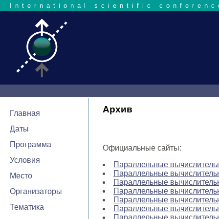
International scientific conferenc
Архив
Главная
Даты
Программа
Официальные сайты:
Условия
Параллельные вычислительн
Параллельные вычислительн
Место
Параллельные вычислительн
Параллельные вычислительн
Организаторы
Параллельные вычислительн
Тематика
Параллельные вычислительн
Параллельные вычислительн