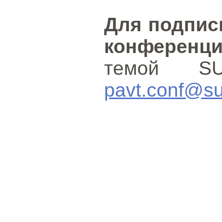
Для подпис
конференц
темой S
pavt.conf@su