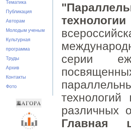
Тематика
"Параллел
Публикация
технолог
Авторам
всероссийск
Молодым ученым
Культурная
междунаро
программа
серии еже
Труды
Архив
посвященны
Контакты
параллел
Фото
технологий
различных о
Главная 