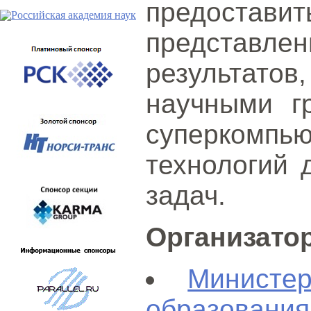
предостав
представ
результато
научными г
суперкомпь
технологий 
задач.
Организато
Министе
образовани