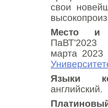
свои новейш
высокопроиз
Место и 
ПаВТ'2023 
марта 2023 г
Университе
Языки ко
английский.
Платинов