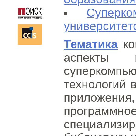
Суперк
университет
Тематика
ко
аспекты п
суперкомпь
технологий в
приложе
програм
специализи