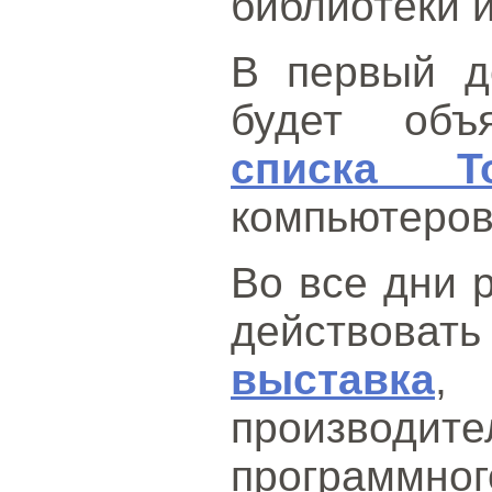
библиотеки и
В первый д
будет об
списка T
компьютеров
Во все дни 
действо
выставка
,
производ
программног