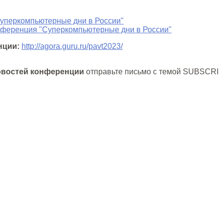
уперкомпьютерные дни в России"
ференция "Суперкомпьютерные дни в России"
нции:
http://agora.guru.ru/pavt2023/
овостей конференции
отправьте письмо с темой SUBSCR