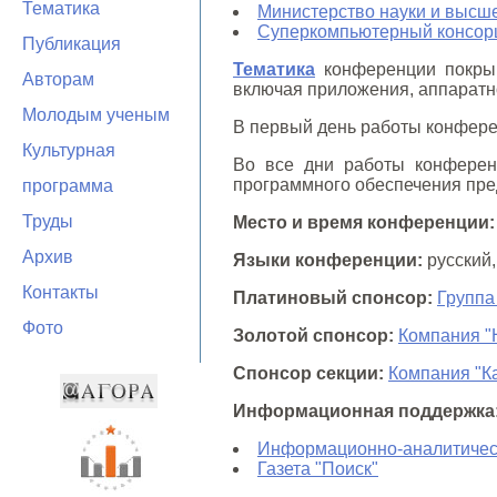
Тематика
Министерство науки и высш
Суперкомпьютерный консорц
Публикация
Тематика
конференции покрыв
Авторам
включая приложения, аппаратно
Молодым ученым
В первый день работы конфере
Культурная
Во все дни работы конферен
программного обеспечения пре
программа
Труды
Место и время конференции:
Архив
Языки конференции:
русский,
Контакты
Платиновый спонсор:
Группа
Фото
Золотой спонсор:
Компания 
Спонсор секции:
Компания "К
Информационная поддержка
Информационно-аналитически
Газета "Поиск"