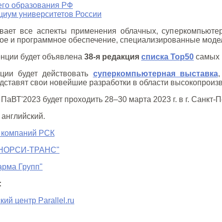
его образования РФ
иум университетов России
ает все аспекты применения облачных, суперкомпьютерн
е и программное обеспечение, специализированные модели
нции будет объявлена
38-я редакция
списка Top50
самых 
ции будет действовать
суперкомпьютерная выставка
дставят свои новейшие разработки в области высокопроиз
ПаВТ'2023 будет проходить 28–30 марта 2023 г. в г. Санкт-
 английский.
 компаний РСК
"НОРСИ-ТРАНС"
арма Групп"
:
й центр Parallel.ru