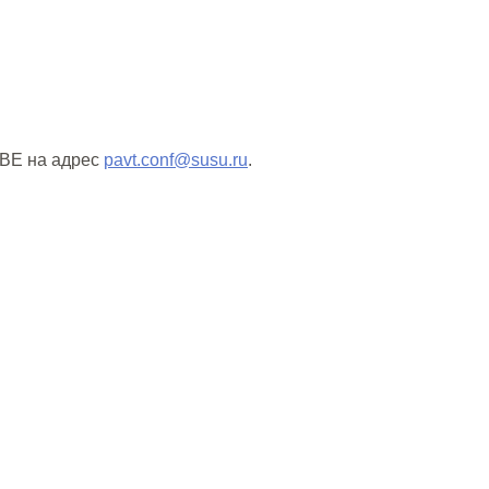
IBE на адрес
pavt.conf@susu.ru
.