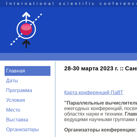
International scientific conferenc
28-30 марта 2023 г. :: С
Главная
Даты
Программа
Карта конференций ПаВТ
Условия
"Параллельные вычислитель
ежегодных конференций, посв
Место
областях науки и техники.
Глав
ведущими научными группами в
Выставка
Организаторы
Организаторы конференции: