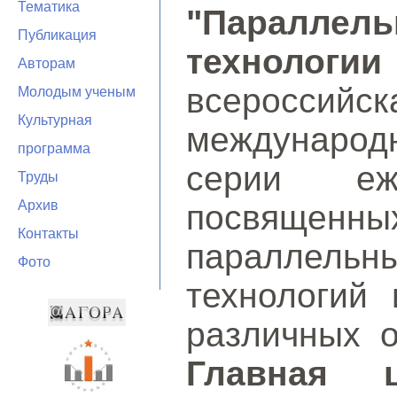
Тематика
"Параллел
Публикация
технолог
Авторам
всероссийск
Молодым ученым
Культурная
междунаро
программа
серии еже
Труды
Архив
посвященны
Контакты
параллел
Фото
технологий
различных о
Главная 