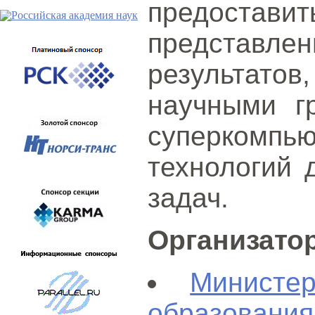
предостав
представ
результато
научными г
суперкомпь
технологий 
задач.
Организато
Министе
образовани