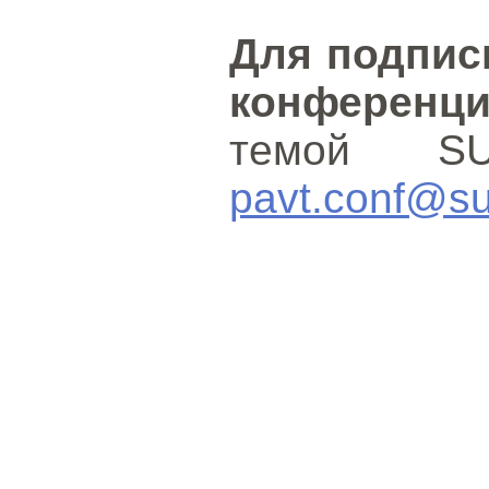
Для подпис
конференц
темой S
pavt.conf@su