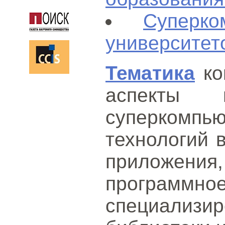
Суперк
университет
Тематика
ко
аспекты п
суперкомпь
технологий в
приложе
програм
специализи