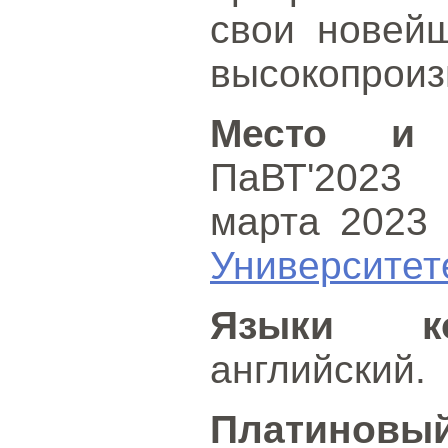
свои новейш
высокопроиз
Место и 
ПаВТ'2023 
марта 2023 г
Университе
Языки ко
английский.
Платинов