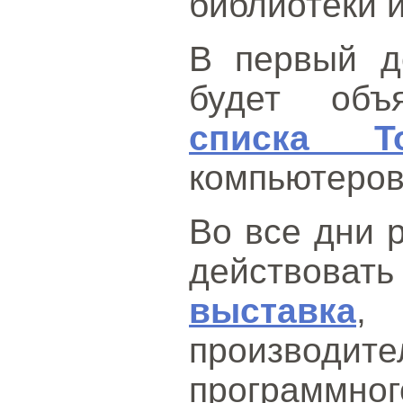
библиотеки и
В первый д
будет об
списка T
компьютеров
Во все дни 
действо
выставка
,
производ
программног