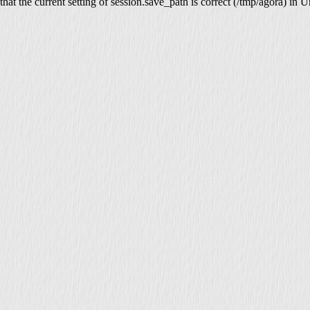
that the current setting of session.save_path is correct (/tmp/agora) in