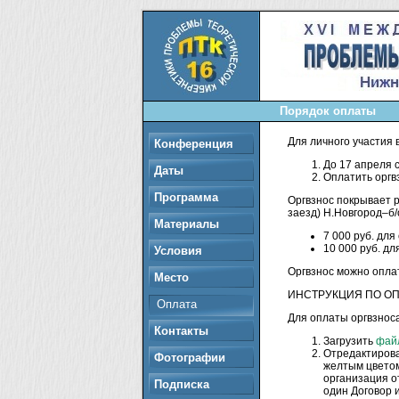
Порядок оплаты
Для личного участия
Конференция
До 17 апреля 
Даты
Оплатить оргв
Программа
Оргвзнос покрывает 
заезд) Н.Новгород–б/
Материалы
7 000 руб. для
10 000 руб. дл
Условия
Оргвзнос можно опла
Место
ИНСТРУКЦИЯ ПО ОП
Оплата
Для оплаты оргвзнос
Контакты
Загрузить
фай
Отредактироват
Фотографии
желтым цветом
организация о
Подписка
один Договор и