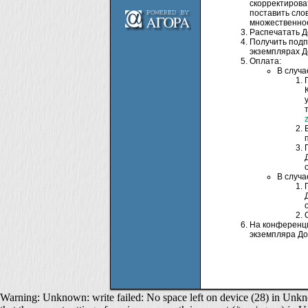
скорректирова
поставить слов
множественное
Распечатать До
Получить подп
экземплярах До
Оплата:
В случ
В случ
На конференци
экземпляра До
Warning: Unknown: write failed: No space left on device (28) in Unkno