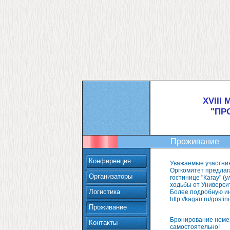
XVIII
"ПР
Проживание
Конференция
Уважаемые участни
Оргкомитет предлаг
Организаторы
гостинице "Кагау" (у
ходьбы от Универси
Логистика
Более подробную ин
http://kagau.ru/gosti
Проживание
Бронирование номе
Контакты
самостоятельно!