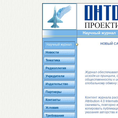
Научный журнал
НОВЫЙ САЙ
Научный журнал
Новости
Тематика
Редколлегия
Журнал обеспечивае
исходя из принципа,
Учредители
общественности к и
глобальному обмену 
Издательство
Партнеры
Контент журнала рас
Контакты
Attribution 4.0 Internat
скачивать, повторно 
Условия
копировать публикаци
указания авторства и
Требования