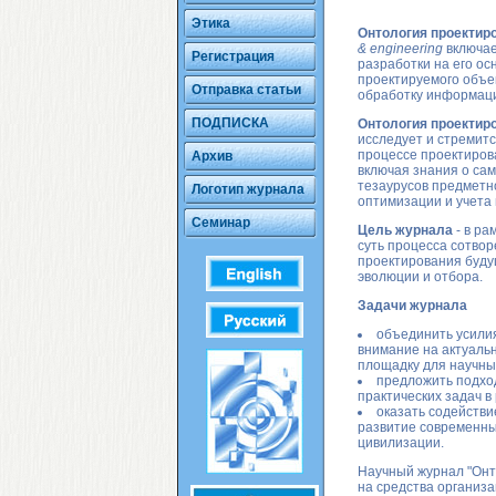
Этика
Онтология проектир
& engineering
включае
Регистрация
разработки на его ос
проектируемого объек
Отправка статьи
обработку информаци
ПОДПИСКА
Онтология проектир
исследует и стремит
процессе проектиров
Архив
включая знания о сам
тезаурусов предметно
Логотип журнала
оптимизации и учета
Семинар
Цель журнала
- в р
суть процесса сотвор
проектирования буду
эволюции и отбора.
Задачи журнала
объединить усили
внимание на актуаль
площадку для научны
предложить подхо
практических задач в
оказать содействи
развитие современны
цивилизации.
Научный журнал "Онт
на средства организ