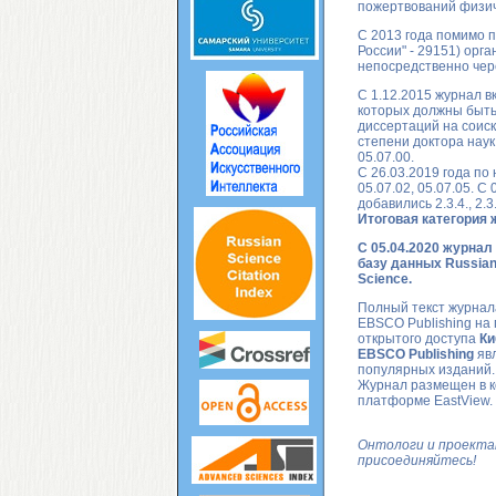
пожертвований физиче
С 2013 года помимо 
России" - 29151) орга
непосредственно чер
С 1.12.2015 журнал в
которых должны быть
диссертаций на соиск
степени доктора нау
05.07.00.
C 26.03.2019 года по 
05.07.02, 05.07.05. C 0
добавились 2.3.4., 2.3.5.
Итоговая категория 
C 05.04.2020 журнал
базу данных Russian 
Science.
Полный текст журнал
EBSCO Publishing на
открытого доступа
Ки
EBSCO Publishing
явл
популярных изданий.
Журнал размещен в к
платформе EastView.
Онтологи и проекта
присоединяйтесь!