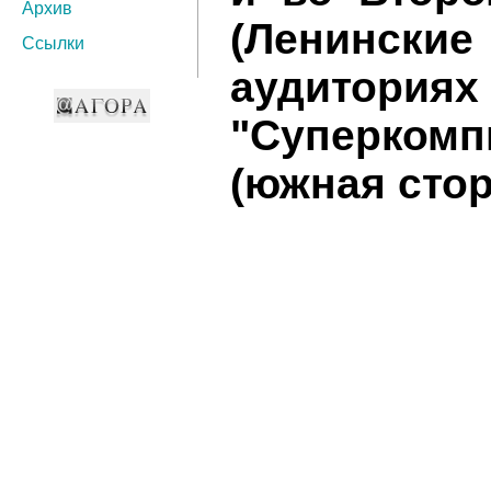
Архив
(Ленинские
Ссылки
ауди
"Суперком
(южная сторо