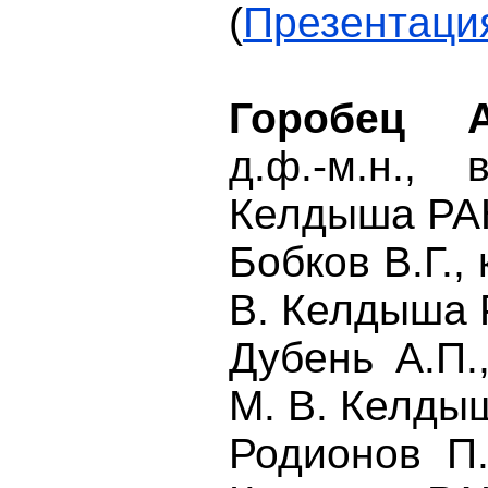
(
Презентаци
Горобец 
д.ф.-м.н.,
Келдыша РА
Бобков В.Г., 
В. Келдыша
Дубень А.П.,
М. В. Келды
Родионов П.