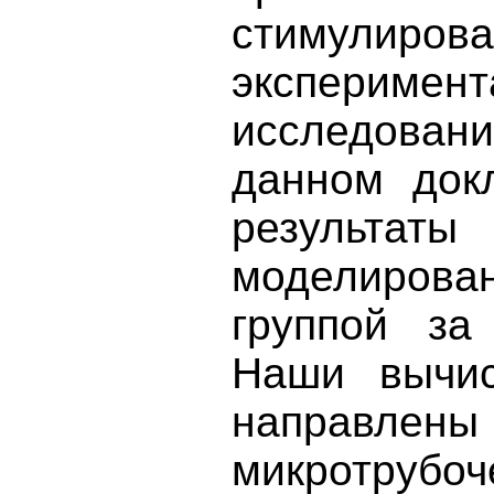
стимули
эксперимен
исследова
данном док
результ
моделирова
группой за
Наши вычис
направл
микротрубо