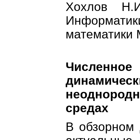
Хохлов Н.И
Информати
математики
Численн
динамич
неодноро
средах
В обзорном 