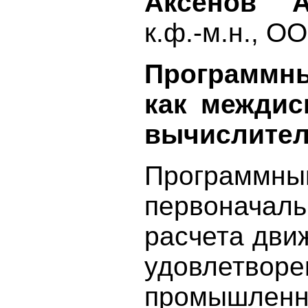
Аксенов А
к.ф.-м.н., 
Программны
как междис
вычислител
Программны
первоначал
расчета движ
удовлетв
промышленн