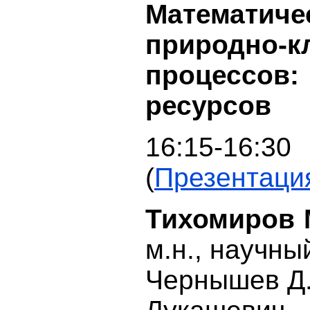
Математич
природно-к
процессов
ресурсов
16:15-16:30
(
Презентаци
Тихомиров 
м.н., научн
Чернышев Д.