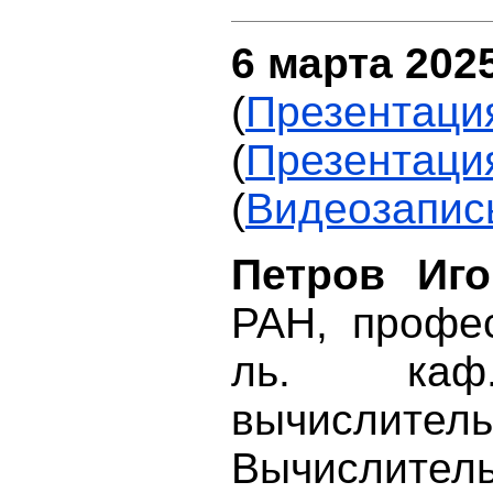
6 марта 2025
(
Презентация
(
Презентаци
(
Видеозапис
Петров Иг
РАН, професс
ль. каф
вычислител
Вычислител