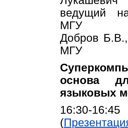
Лукашевич Н
ведущий н
МГУ
Добров Б.В.,
МГУ
Суперкомпь
основа д
языковых м
16:30-16:45
(
Презентаци