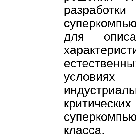
разра
суперкомпь
для описа
характерис
естественн
условиях
индустриаль
критиче
суперкомп
класса.