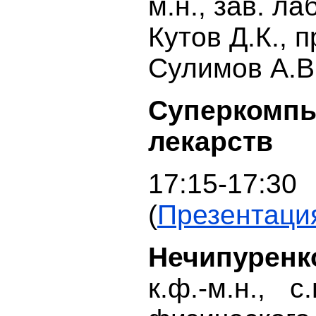
м.н., зав. л
Кутов Д.К.,
Сулимов А.В.
Суперкомп
лекарств
17:15-17:30
(
Презентаци
Нечипуре
к.ф.-м.н., 