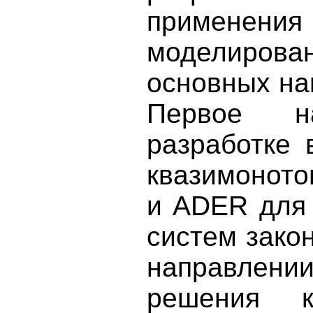
применени
моделирован
основных на
Первое на
разработке 
квазимонот
и ADER для 
систем зако
направлении
решения ки