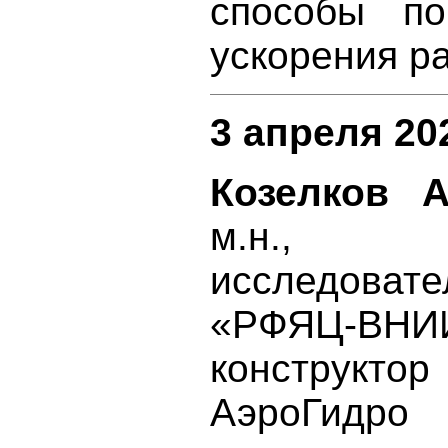
способы по
ускорения ра
3 апреля 202
Козелков 
м.н., н
исследова
«РФЯЦ-ВНИ
конструкто
АэроГидро