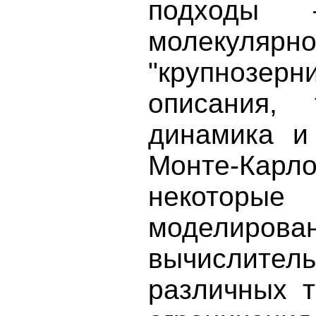
подходы 
молекуляр
"крупноз
описания, 
динамика и
Монте-Карл
некоторые
моделир
вычислител
различных т