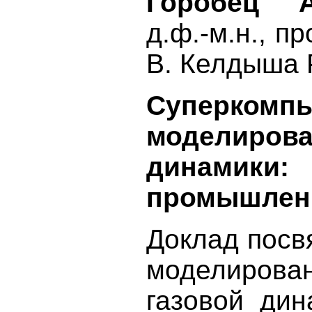
Горобец 
д.ф.-м.н., п
В. Келдыша
Суперком
моделиро
динамики:
промышлен
Доклад посв
моделирован
газовой дин