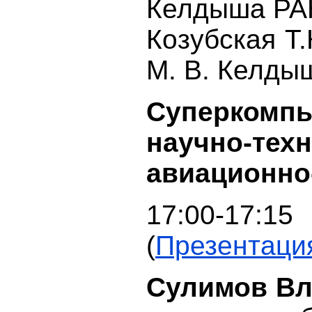
Келдыша РА
Козубская Т.К
М. В. Келды
Суперкомп
научно-тех
авиационно
17:00-17:15
(
Презентаци
Сулимов Вл