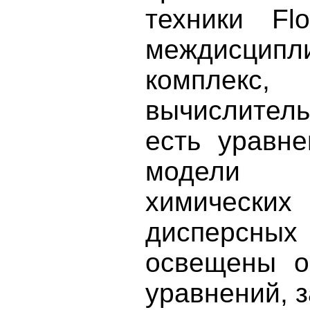
техники Fl
междисцип
комплекс
вычислител
есть уравне
модели г
химически
дисперсных
освещены о
уравнений, з