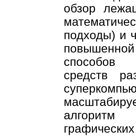
обзор лежа
математиче
подходы) и 
повышенно
способов 
средств ра
суперкомпью
масштаби
алгоритм
графичес