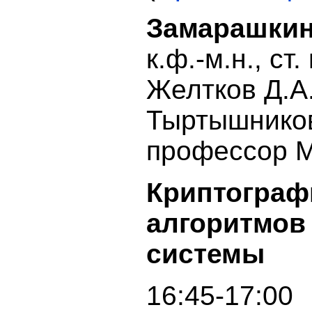
Замарашки
к.ф.-м.н., ст
Желтков Д.А.
Тыртышни
профессор М
Криптограф
алгоритмо
системы
16:45-17:00