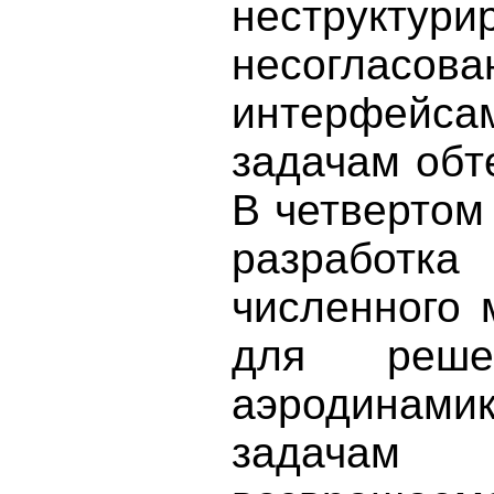
неструкт
несоглас
интерфейс
задачам обт
В четвертом
разработка
численного 
для реше
аэродинами
задачам 