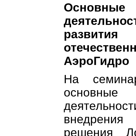
Основные 
деятельнос
развит
отечествен
АэроГидро
На семина
основные 
деятельнос
внедрения
решения Ло