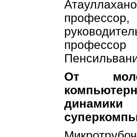
Атауллахан
профессо
руководи
професс
Пенсильван
От мол
компьюте
динамики
суперкомпь
Микротрубо