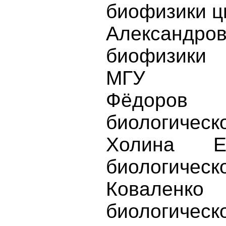
биофизики ц
Александро
биофизики 
МГУ
Фёдоров В
биологическ
Холина Е.
биологическ
Коваленко 
биологическ