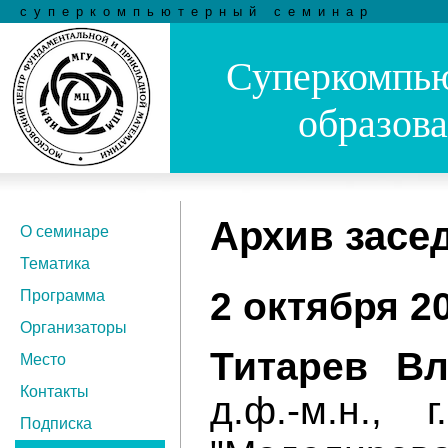
суперкомпьютерный семинар
Суперкомпью
образов
Архив засе
О семинаре
Тематика
2 октября 20
Программа
Организаторы
Титарев В
Место
Контакты
д.ф.-м.н., 
Подписка