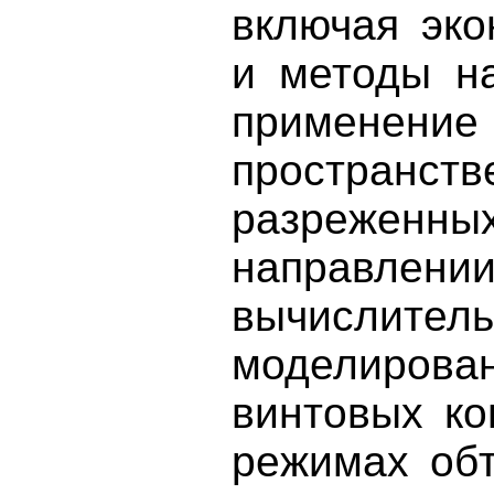
включая эк
и методы на
применен
пространст
разреженн
направл
вычислит
моделирован
винтовых ко
режимах обт