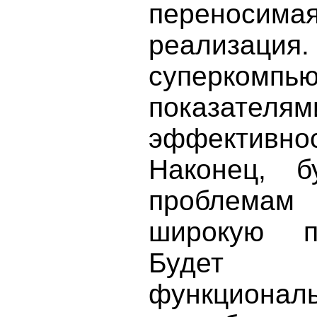
переносим
реализация.
суперкомп
показате
эффективнос
Наконец, б
проблемам 
широкую п
Будет п
функционал