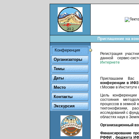
Приглашение на кон
Конференция
Регистрация участ
данной сервис-сис
Организаторы
Интернете
Темы
Даты
Приглашаем Вас
конференции в ИФЗ
Место
г.Москве в Институт
Цель конференции 
Контакты
состояния методол
процессов в земной 
Экскурсия
тектонофизики, ра
исследований с фун
областях наук о Земл
Организационный взн
Финансирование про
РФФИ , бюджета ИФ