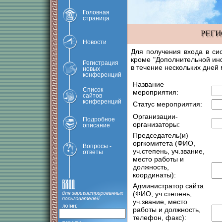
Головная
страница
Новости
Для получения входа в си
кроме "Дополнительной ин
Регистрация
в течение нескольких дней
новых
конференций
Название
Список
мероприятия:
сайтов
конференций
Статус мероприятия:
Организации-
Подробное
организаторы:
описание
Председатель(и)
оргкомитета (ФИО,
Вопросы -
уч.степень, уч.звание,
ответы
место работы и
должность,
координаты):
Администратор сайта
(ФИО, уч.степень,
уч.звание, место
работы и должность,
телефон, факс):