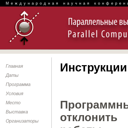
Международная научная конферен
Инструкции
Главная
Даты
Программа
Условия
Программны
Место
Выставка
отклонит
Организаторы