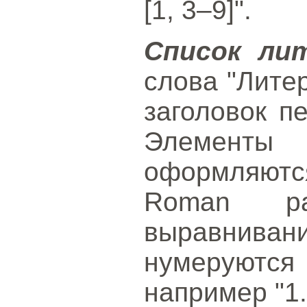
[1, 3–9]".
Список ли
слова "Лите
заголовок п
Элементы
оформляют
Roman р
выравнива
нумеруютс
например "1.