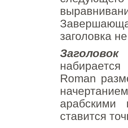
выравнива
Завершающ
заголовка не
Заголов
набираетс
Roman разм
начертание
арабскими 
ставится точ