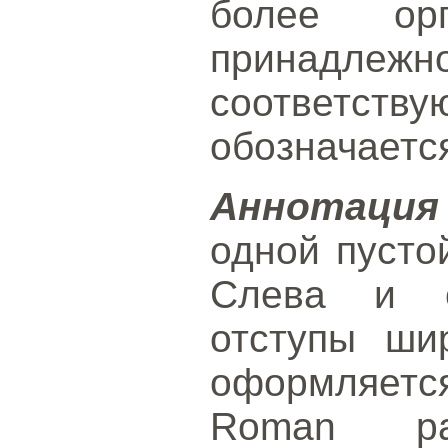
более ор
принадл
соответс
обозначаетс
Аннотация
одной пусто
Слева и с
отступы ши
оформляет
Roman р