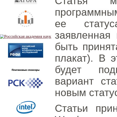
Статья м
программным
ее статус
заявленная 
быть принят
плакат). В 
будет подг
вариант ста
новым стату
Статьи при