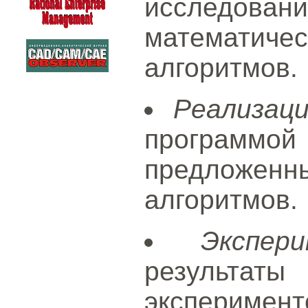
исследовани
математиче
алгоритмов.
Реализац
програ
предложенн
алгоритмов.
Экспер
результа
экспериме