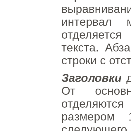
выравниван
интервал 
отделяется 
текста. Абз
строки с отс
Заголовки
д
От основн
отделяются
размером 
следую