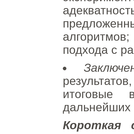
адекватно
предложенн
алгоритмов
подхода с р
Заключе
результато
итоговые 
дальнейших 
Короткая 