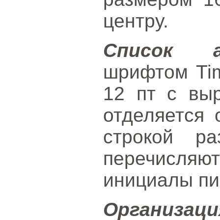
центру.
Список а
шрифтом Ti
12 пт с вы
отделяется 
строкой р
перечисля
инициалы пи
Организаци