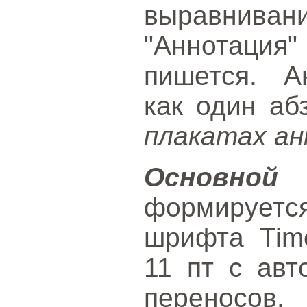
выравнива
"Аннотация
пишется. А
как один аб
плакатах а
Основн
формирует
шрифта Tim
11 пт с авт
переносов