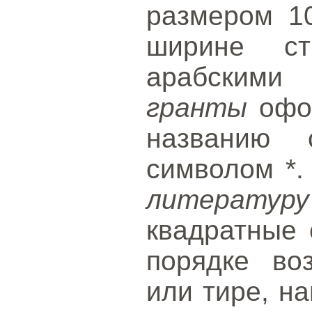
размером 1
ширине ст
арабским
гранты
офор
названию 
символом *
литературу
квадратные 
порядке во
или тире, нап