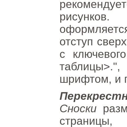
рекомендует
рисунков
оформляется
отступ сверх
с ключевог
таблицы>.",
шрифтом, и 
Перекрест
Сноски
разм
страницы,