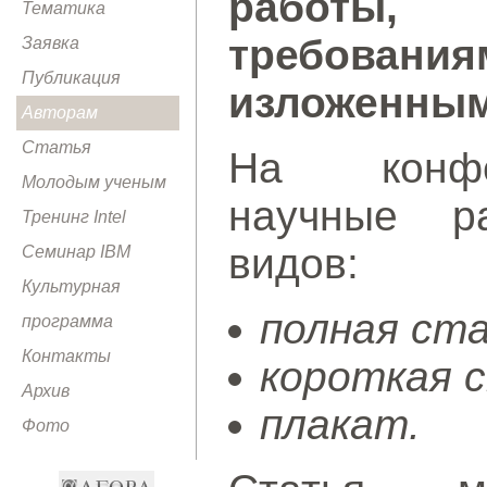
работы, 
Тематика
требован
Заявка
Публикация
изложенным
Авторам
Статья
На конфе
Молодым ученым
научные р
Тренинг Intel
видов:
Семинар IBM
Культурная
полная ст
программа
Контакты
короткая 
Архив
плакат.
Фото