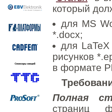
который дол
для MS Wo
*.docx;
для LaTeX
рисунков *.e
в формате P
Требовани
Полная с
страниц ф