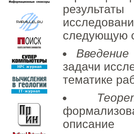
результаты
исследов
следующую с
Введение
задачи иссле
тематике раб
Теор
формализова
описани