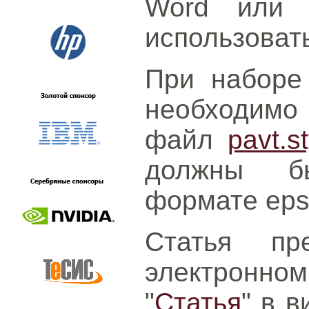
Word или L
использоват
При наборе
необходимо
файл
pavt.st
должны б
формате eps
Статья пр
электронно
"
Статья
" в в