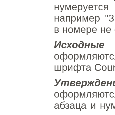
нумеруетс
например "3
в номере не 
Исходны
оформляют
шрифта Cour
Утвержден
оформляют
абзаца и ну