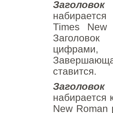
Заголов
набираетс
Times New 
Заголовок
цифрами
Завершающ
ставится.
Заголово
набирается 
New Roman р