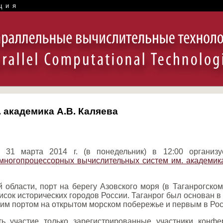
ция
академика А.В. Каляева
 31 марта 2014 г. (в понедельник) в 12:00 органи
 многопроцессорных вычислительных систем им. академик
 области, порт на берегу Азовского моря (в Таганрогском
писок исторических городов России. Таганрог был основан 
ким портом на открытом морском побережье и первым в Рос
ь участие только зарегистрированные участники конф