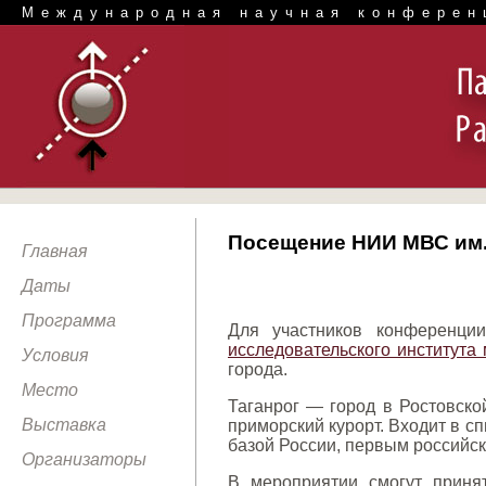
Международная научная конферен
Посещение НИИ МВС им. 
Главная
Даты
Программа
Для участников конференции
исследовательского института
Условия
города.
Место
Таганрог — город в Ростовской
Выставка
приморский курорт. Входит в с
базой России, первым российс
Организаторы
В мероприятии смогут принят