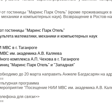
 от гостиницы "Маринс Парк Отель" (кроме проживающих в г
 механики и компьютерных наук). Возвращение в Ростов-на-
от гостиницы "Маринс Парк Отель"
ультета математики, механики и компьютерных наук
 МВС в г. Таганроге
ВС им. академика А.В. Каляева
ого комплекса А.П. Чехова в г. Таганроге
иниц "Маринс Парк Отель" и "Западная"
еобходимо до 20 марта направить Анжеле Багдасарян на ад
==
ультурная программа
мероприятие "Посещение НИИ МВС им. академика А.В. Каляе
телефона для связи>>
==