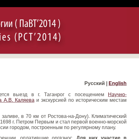
Русский |
English
зуется выезд в г. Таганрог с посещением
Научно-
а А.В. Каляева
и экскурсией по историческим местам
 заливе, в 70 км от Ростова-на-Дону). Климатический
в 1698 г. Петром Первым и стал первой военно-морской
сии городом, построенным по регулярному плану.
еренции, оплатившие оргвзнос.
Для них участие в