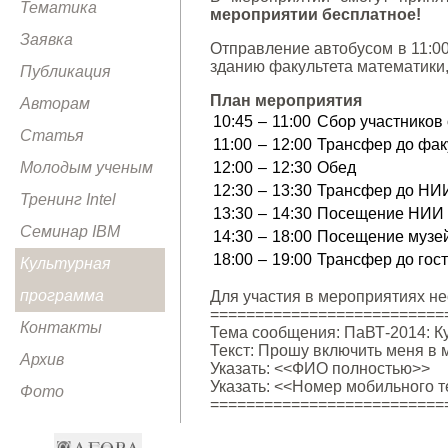
Тематика
мероприятии бесплатное!
Заявка
Отправление автобусом в 11:00
зданию факультета математики,
Публикация
План мероприятия
Авторам
10:45
–
11:00
Сбор участников 
Статья
11:00
–
12:00
Трансфер до фак
Молодым ученым
12:00
–
12:30
Обед
12:30
–
13:30
Трансфер до НИИ
Тренинг Intel
13:30
–
14:30
Посещение НИИ М
Семинар IBM
14:30
–
18:00
Посещение музейн
18:00
–
19:00
Трансфер до гост
Культурная
программа
Для участия в мероприятиях н
==========================
Контакты
Тема сообщения: ПаВТ-2014: К
Текст: Прошу включить меня в 
Архив
Указать: <<ФИО полностью>>
Указать: <<Номер мобильного 
Фото
==========================