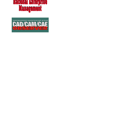
263269
Warning: Unknown: write failed: No space left on device (28) in Unknown
(/tmp/agora) in Unknown on line 0