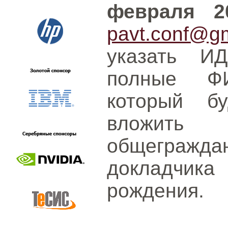
февраля 2
pavt.conf@g
указать И
полные ФИ
который б
вложит
общеграж
докладчика
рождения.