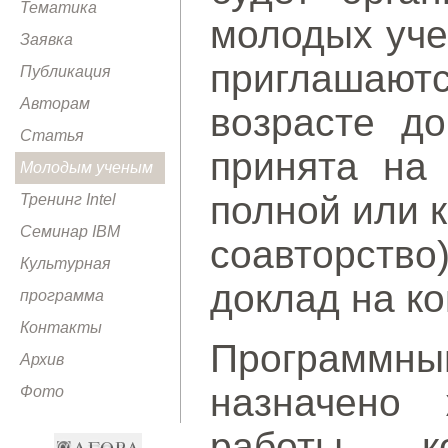
Тематика
молодых уче
Заявка
приглашаю
Публикация
Авторам
возрасте до
Статья
принята на
Молодым ученым
полной или к
Тренинг Intel
Семинар IBM
соавторство
Культурная
доклад на к
программа
Контакты
Программ
Архив
назначено
Фото
работы ко