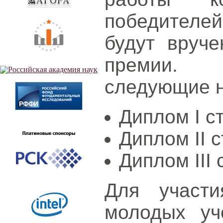
победителе
будут вруч
премии. 
следующие 
Диплом I с
Диплом II 
Диплом III 
Для участи
молодых у