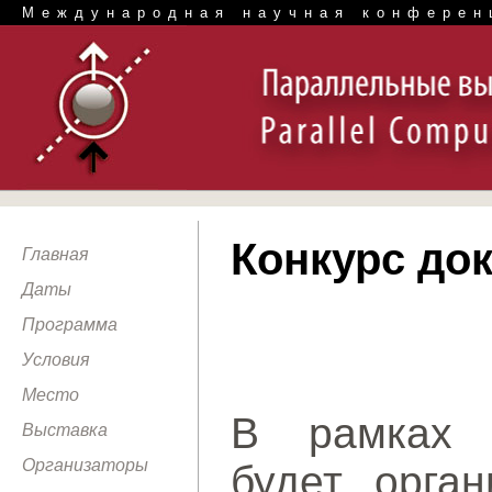
Международная научная конферен
Конкурс до
Главная
Даты
Программа
Условия
Место
В рамках 
Выставка
Организаторы
будет орган