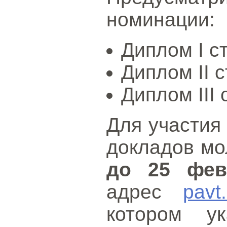
номинации:
Диплом I с
Диплом II с
Диплом III 
Для участия 
докладов мо
до 25 фев
адрес
pavt
котором у