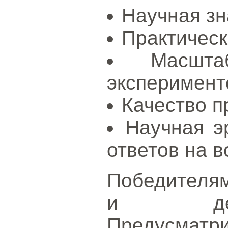
Научная зн
Практическ
Масшта
эксперимент
Качество п
Научная э
ответов на в
Победителя
и ден
Предусма