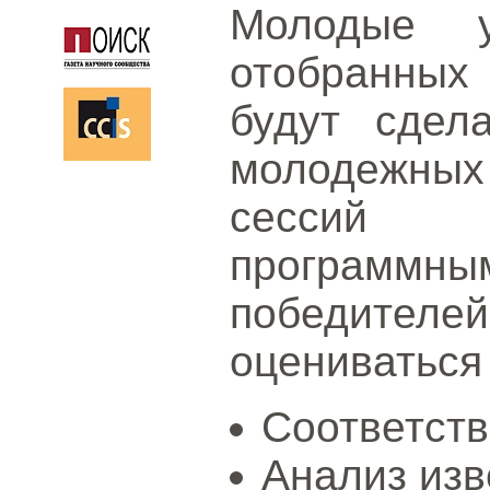
Молодые у
отобранных 
будут сдел
молодежны
сессий 
программны
победителей
оцениваться
Соответств
Анализ изв