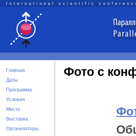
International scientific conferenc
Фото с кон
Главная
Даты
Программа
Условия
Фот
Место
Выставка
Об
Организаторы