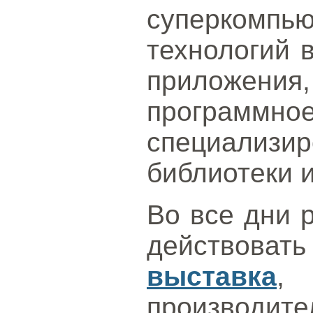
суперкомпь
технологий в
приложе
програм
специализи
библиотеки и
Во все дни 
действо
выставка
,
производ