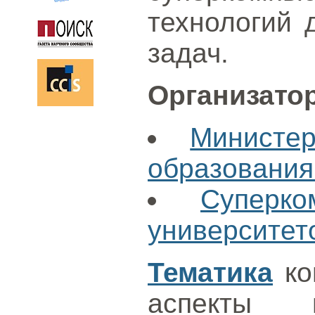
технологий 
задач.
Организато
Министе
образовани
Суперк
университет
Тематика
ко
аспекты п