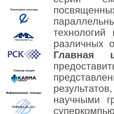
посвященны
параллел
технологий
различных о
Главная 
предостав
представ
результато
научными г
суперкомпь