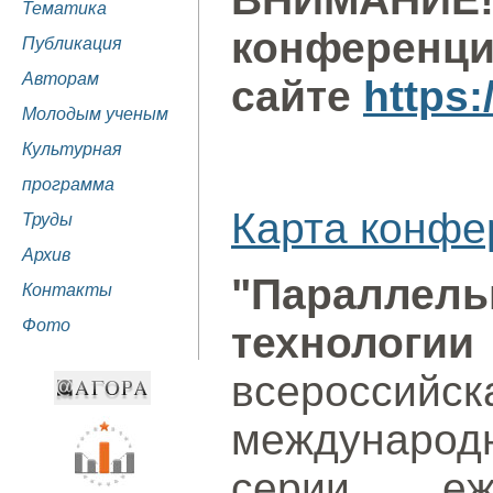
Тематика
конференци
Публикация
Авторам
сайте
https
Молодым ученым
Культурная
программа
Карта конфе
Труды
Архив
"Параллел
Контакты
Фото
технолог
всероссийск
междунаро
серии еже