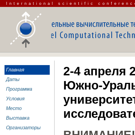
International scientific conferenc
2-4 апреля 2
Главная
Даты
Южно-Ураль
Программа
университе
Условия
Место
исследоват
Выставка
Организаторы
ВНИМАНИЕ!