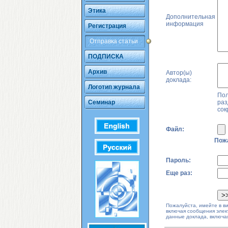
Этика
Дополнительная
информация
Регистрация
Отправка статьи
ПОДПИСКА
Архив
Автор(ы)
доклада:
Логотип журнала
Пол
Семинар
раз
сок
Файл:
Пожа
Пароль:
Еще раз:
Пожалуйста, имейте в ви
включая сообщения элек
данные доклада, включая