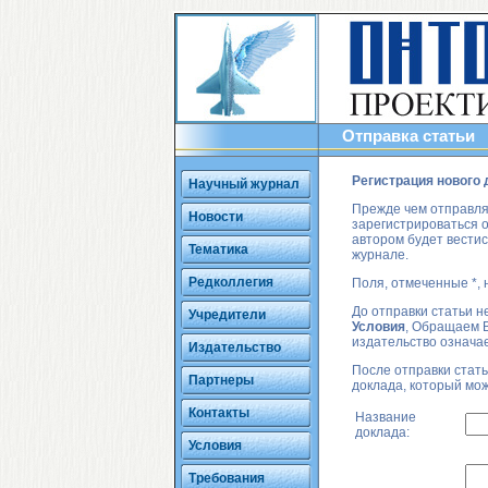
Отправка статьи
Регистрация нового
Научный журнал
Прежде чем отправля
Новости
зарегистрироваться о
автором будет вести
Тематика
журнале.
Редколлегия
Поля, отмеченные *, 
До отправки статьи 
Учредители
Условия
, Обращаем В
издательство означа
Издательство
После отправки стать
Партнеры
доклада, который мо
Контакты
Название
доклада:
Условия
Требования