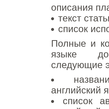
описания пла
текст стать
список исп
Полные и ко
языке доп
следующие 
назва
английский я
список а