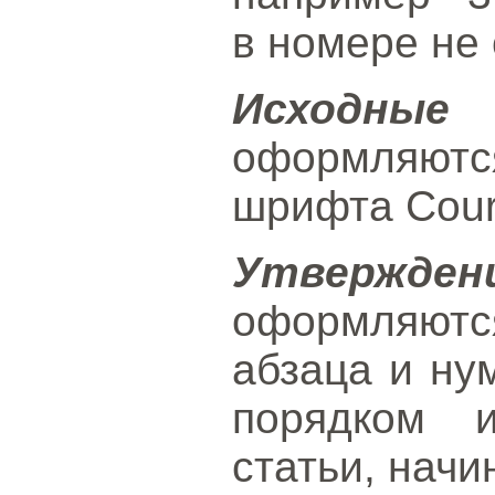
в номере не 
Исходны
оформляют
шрифта Cour
Утвержден
оформляют
абзаца и ну
порядком 
статьи, начи