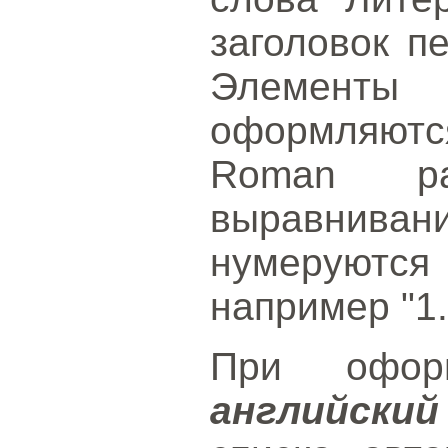
заголовок п
Элементы
оформляют
Roman р
выравнива
нумеруютс
например "1.
При офо
английски