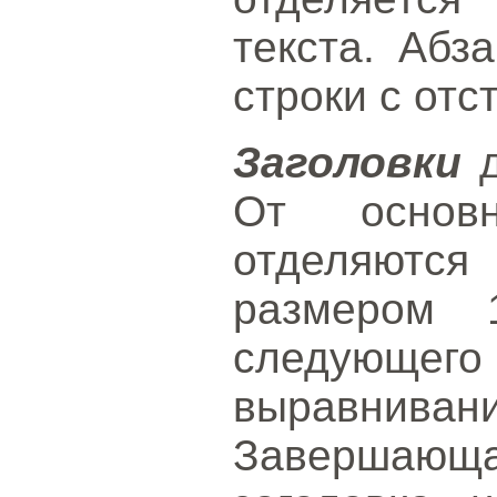
текста. Абз
строки с отс
Заголовки
д
От основн
отделяются
размером 
следую
выравнива
Завершающ