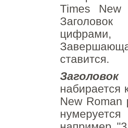
Times New 
Заголовок
цифрами
Завершающ
ставится.
Заголово
набирается 
New Roman р
нумеруетс
например "3