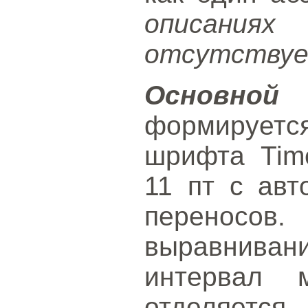
описаниях
отсутствуе
Основн
формирует
шрифта Tim
11 пт с авт
переносов
выравниван
интервал 
отделяется 