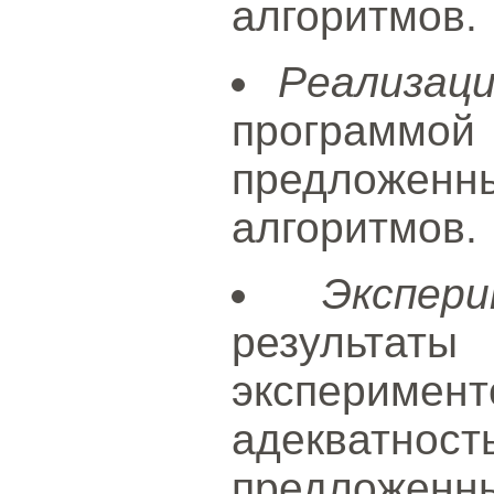
алгоритмов.
Реализац
програ
предложенн
алгоритмов.
Экспер
результа
экспериме
адекватно
предложенн