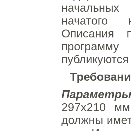
начальных
начатого н
Описания п
программ
публикуются
Требовани
Параметр
297x210 мм
должны имет