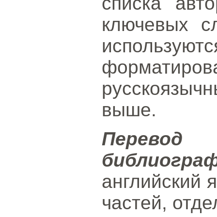
списка авто
ключевых с
использ
форматиро
русскоязычн
выше.
Перево
библиогра
английский 
частей, отд