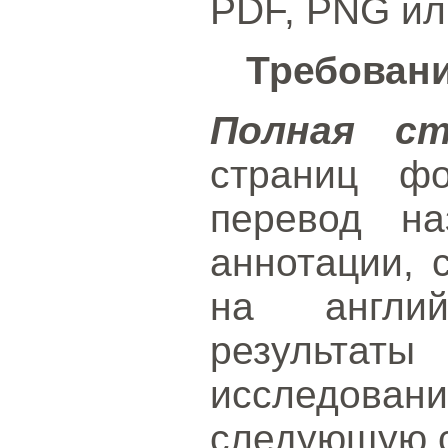
PDF, PNG ил
Требовани
Полная с
страниц ф
перевод на
аннотации, 
на англий
результаты
исследов
следующую с