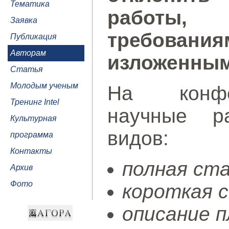
Тематика
работы, 
Заявка
требован
Публикация
Авторам
изложенным
Статья
Молодым ученым
На конфе
Тренинг Intel
научные р
Культурная
видов:
программа
Контакты
полная ст
Архив
Фото
короткая 
описание п