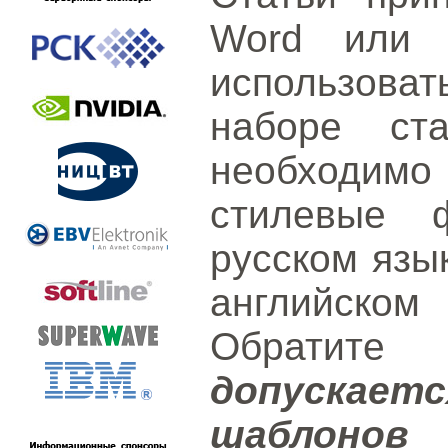
Word или L
использов
наборе ст
необходимо
стилевые 
русском язы
английск
Обратит
допускае
шаблонов