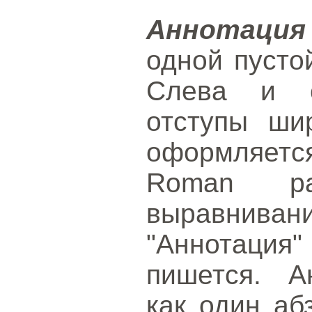
Аннотация
одной пусто
Слева и с
отступы ши
оформляет
Roman р
выравнива
"Аннотация
пишется. А
как один аб