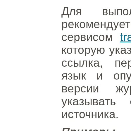
Для выпол
рекоменду
сервисом
tr
которую ука
ссылка, пе
язык и опу
версии жу
указывать 
источника.