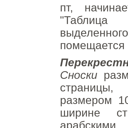
пт, начина
"Таблица
выделенног
помещается 
Перекрест
Сноски
разм
страницы,
размером 1
ширине ст
арабским