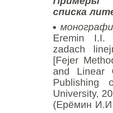
Примеры 
списка ли
монографи
Eremin I.I.
zadach linej
[Fejer Metho
and Linear O
Publishing 
University, 2
(Ерёмин И.И