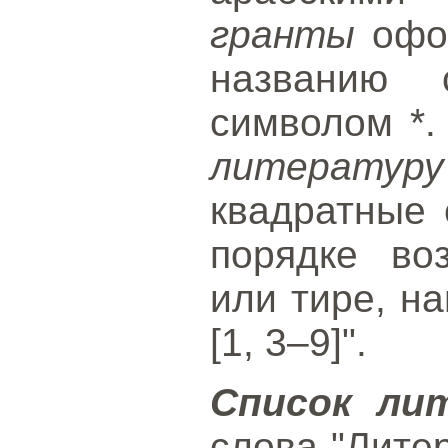
гранты
офор
названию 
символом *
литературу
квадратные 
порядке во
или тире, нап
[1, 3–9]".
Список ли
слова "Лите