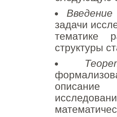
Введение
задачи иссле
тематике р
структуры ст
Теор
формализова
описани
исследовани
математиче