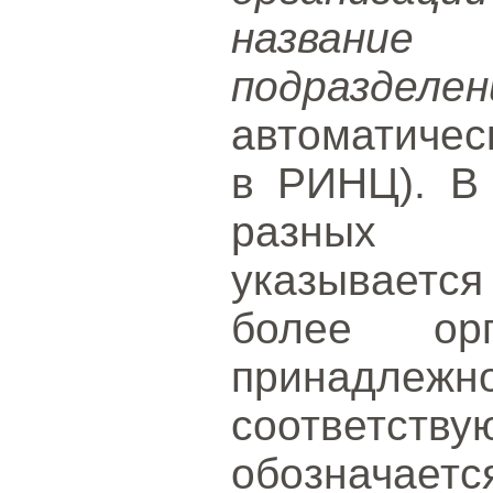
назван
подразделен
автоматичес
в РИНЦ). В 
разных о
указываетс
более ор
принадл
соответс
обозначаетс