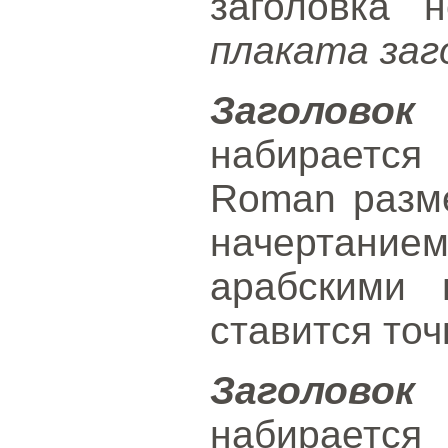
заголовка 
плаката заг
Заголов
набираетс
Roman разм
начертание
арабскими 
ставится точ
Заголов
набираетс