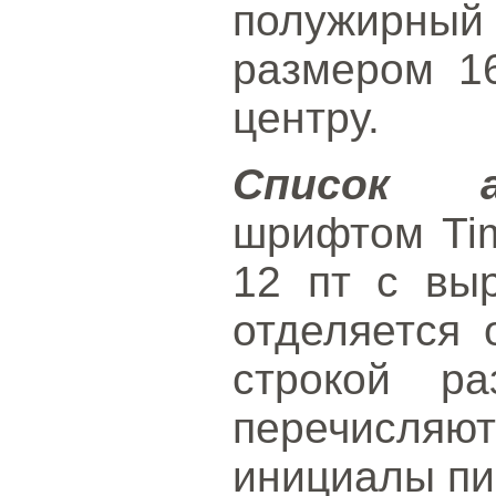
полужирный
размером 1
центру.
Список а
шрифтом Ti
12 пт с вы
отделяется 
строкой р
перечисля
инициалы пи