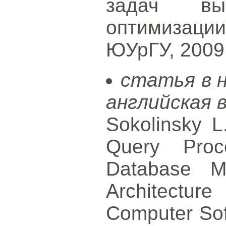
задач вы
оптимизац
ЮУрГУ, 2009.
статья в 
английская 
Sokolinsky L.
Query Proce
Database Ma
Architectu
Computer Soft