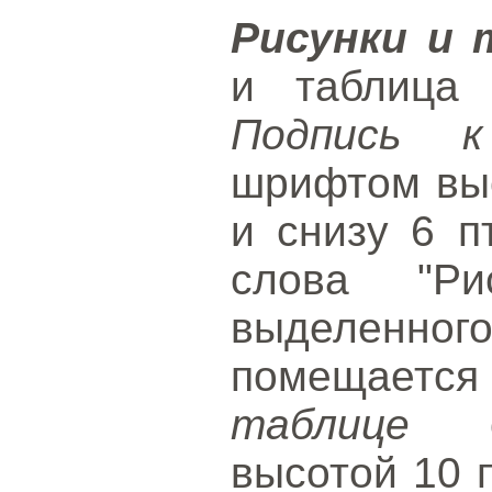
Рисунки и
и таблица 
Подпись к
шрифтом выс
и снизу 6 п
слова "Ри
выделенног
помещается
таблице
оф
высотой 10 п