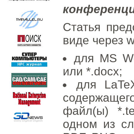
конференц
Статья пред
виде через 
для MS Wo
или *.docx;
для LaT
содержащ
файл(ы) *.
одном из с