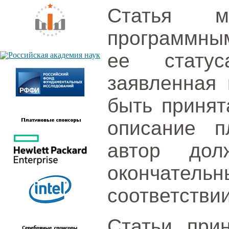
Статья м
программным
ее статус
заявленная 
быть принят
описание п
автор дол
окончател
соответствии
Статьи при