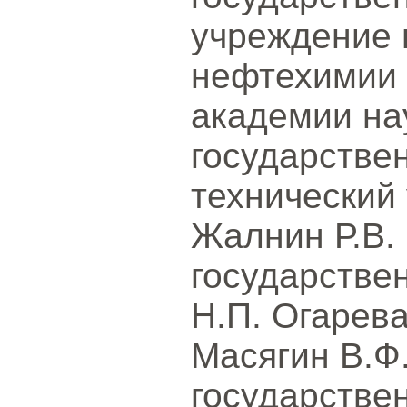
учреждение 
нефтехимии 
академии на
государстве
технический 
Жалнин Р.В.
государстве
Н.П. Огарева
Масягин В.Ф
государстве