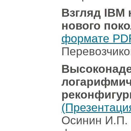
Взгляд IBM
нового пок
формате PD
Перевозчиков
Высоконаде
логарифмич
реконфигур
(Презентаци
Осинин И.П.