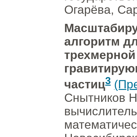
Огарёва, Са
Масштабир
алгоритм д
трехмерной
гравитирую
3
частиц
(Пр
Снытников Н
вычислитель
математичес