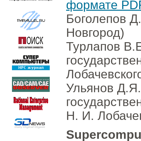
формате PD
Боголепов Д
Новгород)
Турлапов В.
государстве
Лобачевског
Ульянов Д.Я
государстве
Н. И. Лобаче
Supercompute