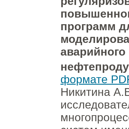
регуляризо
повышенног
программ д
моделирова
аварийного
нефтепроду
формате PD
Никитина А.В
исследовате
многопроцес