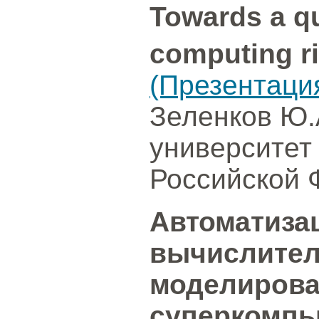
Towards a qu
computing ri
(Презентаци
Зеленков Ю.
университет
Российской 
Автоматиза
вычислител
моделирова
суперкомп