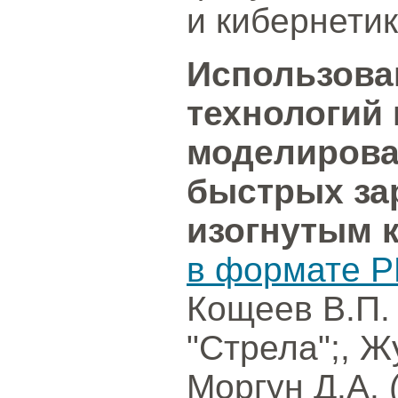
и кибернетик
Использова
технологий 
моделирова
быстрых за
изогнутым 
в формате P
Кощеев В.П.
"Стрела";, Ж
Моргун Д.А. 