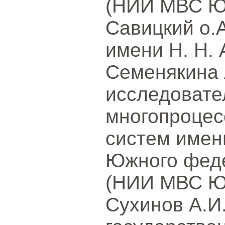
(НИИ МВС ЮФ
Савицкий о.А
имени Н. Н.
Семенякина 
исследовате
многопроцес
систем имен
Южного феде
(НИИ МВС ЮФ
Сухинов А.И