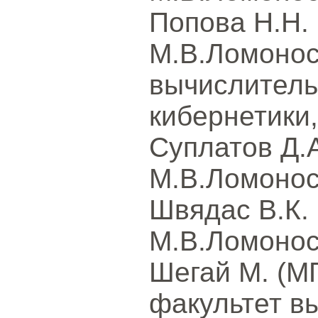
Попова Н.Н.
М.В.Ломонос
вычислитель
кибернетики,
Суплатов Д.
М.В.Ломонос
Швядас В.К.
М.В.Ломонос
Шегай М. (М
факультет в