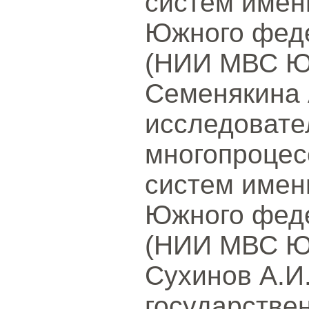
систем имен
Южного феде
(НИИ МВС ЮФ
Семенякина 
исследовате
многопроцес
систем имен
Южного феде
(НИИ МВС ЮФ
Сухинов А.И
государстве