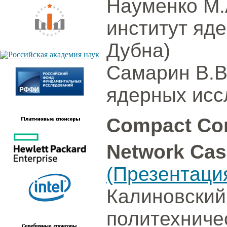
Науменко М.
институт яд
Дубна)
Самарин В.В
ядерных исс
Compact Con
Network Cas
(Презентаци
Калиновский
политехничес