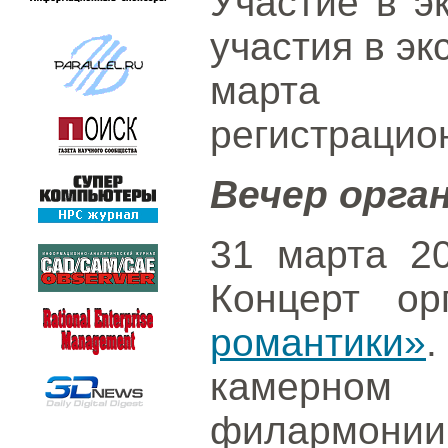
Участие в э
участия в эк
марта 
регистраци
Вечер орга
31 марта 201
Концерт о
романтики»
камерно
филармонии