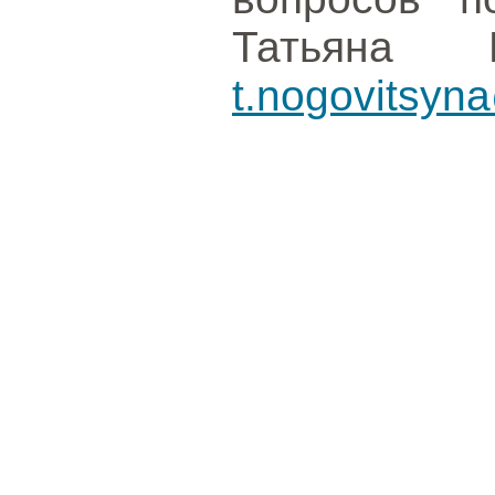
Татьяна И
t.nogovitsyn