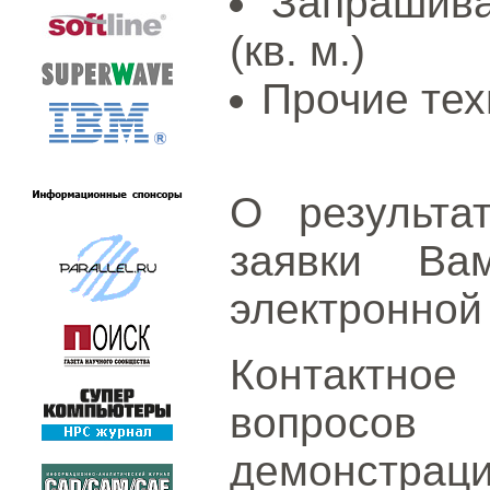
Запрашив
(кв. м.)
Прочие тех
О результа
заявки Ва
электронной 
Контактное
вопросо
демонстра