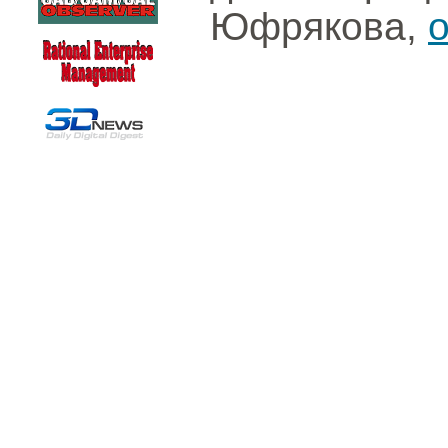
Юфрякова,
o