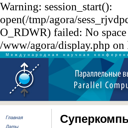
Warning: session_start():
open(/tmp/agora/sess_rjvd
O_RDWR) failed: No space l
/www/agora/display.php on 
Международная научная конферен
Суперкомпь
Главная
Даты