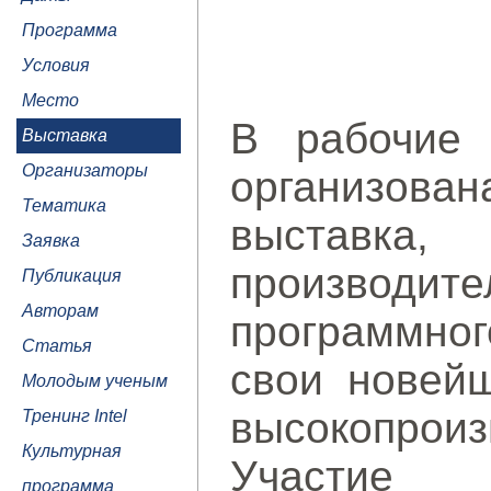
Программа
Условия
Место
В рабочие 
Выставка
Организаторы
организов
Тематика
выставка,
Заявка
производ
Публикация
Авторам
программног
Статья
свои новейш
Молодым ученым
высокопроиз
Тренинг Intel
Культурная
Участие 
программа