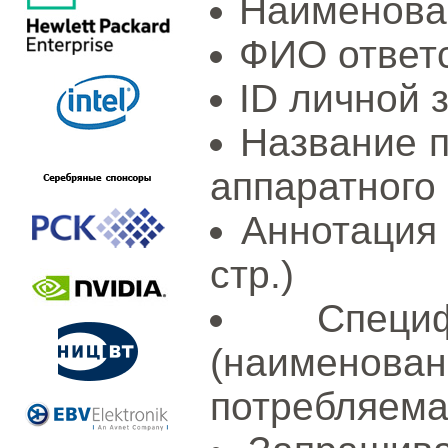
Наименова
ФИО ответс
ID личной 
Название п
аппаратного
Аннотация 
стр.)
Специ
(наименов
потребляема