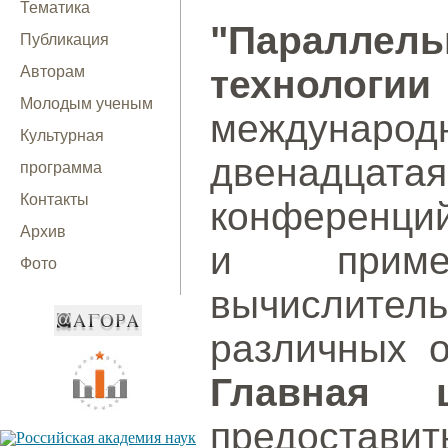
Тематика
"Параллел
Публикация
Авторам
технолог
Молодым ученым
международн
Культурная
двенадцат
программа
Контакты
конференци
Архив
и примен
Фото
вычислит
различных о
Главная 
предостав