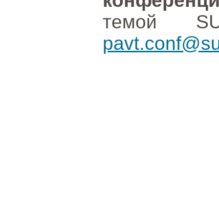
конференц
темой S
pavt.conf@su