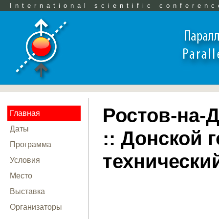
International scientific conferenc
Ростов-на-До
Главная
Даты
:: Донской
Программа
технически
Условия
Место
Выставка
Организаторы