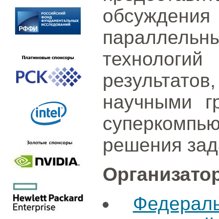
обсуждени
параллел
технолог
результато
научными г
суперкомпь
решения зада
Организато
Федерал