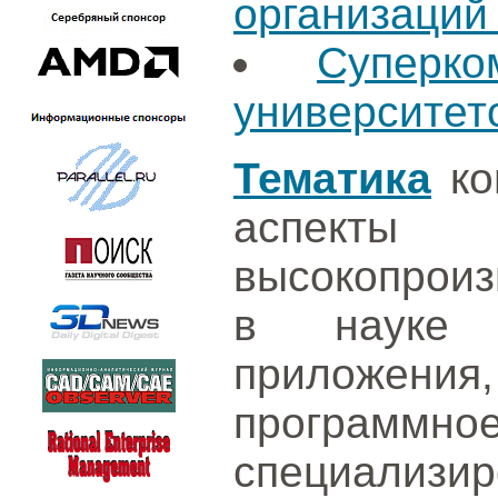
организаций
Суперк
университет
Тематика
ко
аспек
высокопрои
в науке 
приложе
програм
специализир