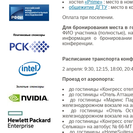
хостел
«Prime»
: место в ном
общежитие ДГТУ
: место в к
Оплата при поселении.
Для бронирования места в г
ФИО участника (полностью), на
информация о бронировании 
конференции.
Расписание транспорта конфе
2 апреля: 9:30, 12:15, 18:00, 20:
Проезд от аэропорта:
до гостиницы «Конгресс отел
до гостиницы «Отель Атташе»
до гостиницы «Маринс Пар
железнодорожном вокзале на ав
до гостиницы «Отель Ос
железнодорожном вокзале на ав
до гостиницы «Конгресс оте
Сельмаш» на автобус № 66-МТ д
до гостиницы «HomeSuites»