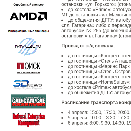
остановки «ул. Горького» (стоим
до хостела «Prime»: автобу
МТ до остановки «ул. Малюгиной
до общежития ДГТУ: автобу
«пл. Гагарина» либо с пересад
автобусом № 285 (до конечной
остановки «пл. Гагарина» (стоим
Проезд от ж/д вокзала:
до гостиницы «Конгресс отел
до гостиницы «Отель Атташе»
до гостиницы «Маринс Парк О
до гостиницы «Отель Островс
до гостиницы «Конгресс отел
до гостиницы «HomeSuites»:
до хостела «Prime»: автобус
до общежития ДГТУ: автобус
Расписание транспорта конф
4 апреля: 15:00, 17:30, 20:00.
5 апреля: 10:00, 13:30, 17:30.
6 апреля: 8:00, 9:30, 14:30, 19