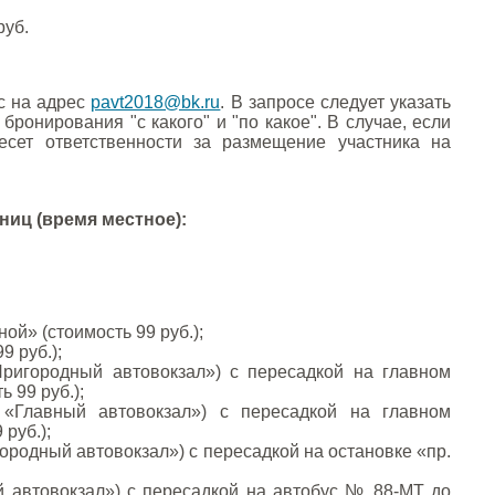
руб.
с на адрес
pavt2018@bk.ru
. В запросе следует указать
онирования "с какого" и "по какое". В случае, если
сет ответственности за размещение участника на
ниц (время местное):
ой» (стоимость 99 руб.);
9 руб.);
ригородный автовокзал») с пересадкой на главном
 99 руб.);
«Главный автовокзал») с пересадкой на главном
руб.);
ородный автовокзал») с пересадкой на остановке «пр.
й автовокзал») с пересадкой на автобус № 88-МТ до