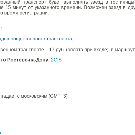
зованный транспорт будет выполнять заезд в гостиниц
ие 15 минут от указанного времени. Возможен заезд в др
о время регистрации.
:
идов общественного транспорта
;
венном транспорте – 17 руб. (оплата при входе), в маршрутн
 о Ростове-на-Дону:
2GIS
впадает с московским (GMT+3).
и