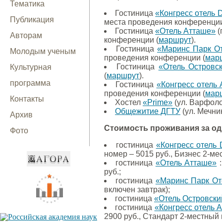
Тематика
Гостиница
«Конгресс отель 
Публикация
места проведения конференции
Гостиница
«Отель Атташе»
(
Авторам
конференции (
маршрут
).
Гостиница
«Маринс Парк О
Молодым ученым
проведения конференции (
мар
Гостиница
«Отель Островс
Культурная
(
маршрут
).
программа
Гостиница
«Конгресс отель
проведения конференции (
мар
Контакты
Хостел
«Prime»
(ул. Варфоло
Общежитие ДГТУ
(ул. Мечни
Архив
Стоимость проживания за одн
Фото
гостиница
«Конгресс отель 
номер – 5015 руб., Бизнес 2-ме
гостиница
«Отель Атташе»
:
руб.;
гостиница
«Маринс Парк От
включен завтрак);
гостиница
«Отель Островски
гостиница
«Конгресс отель
2900 руб., Стандарт 2-местный 