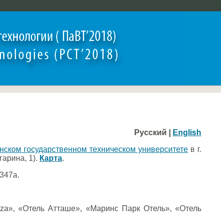
Русский |
English
нском государственном техническом университете
в г.
гарина, 1).
Карта
.
 347а.
aza», «Отель Атташе», «Маринс Парк Отель», «Отель