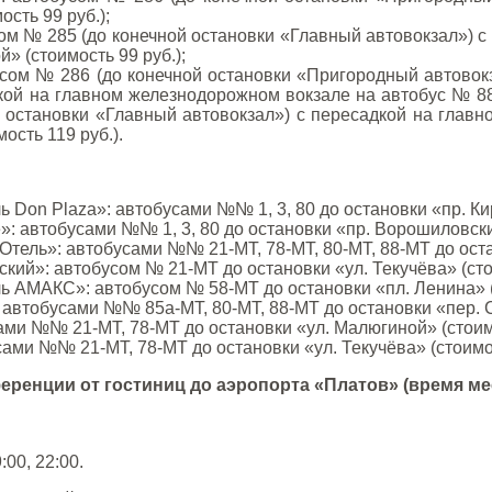
ость 99 руб.);
сом № 285 (до конечной остановки «Главный автовокзал») с
» (стоимость 99 руб.);
сом № 286 (до конечной остановки «Пригородный автовокз
кой на главном железнодорожном вокзале на автобус № 88-
 остановки «Главный автовокзал») с пересадкой на глав
ость 119 руб.).
ь Don Plaza»: автобусами №№ 1, 3, 80 до остановки «пр. Кир
: автобусами №№ 1, 3, 80 до остановки «пр. Ворошиловский
тель»: автобусами №№ 21-МТ, 78-МТ, 80-МТ, 88-МТ до остан
кий»: автобусом № 21-МТ до остановки «ул. Текучёва» (стои
ь АМАКС»: автобусом № 58-МТ до остановки «пл. Ленина» (с
 автобусами №№ 85а-МТ, 80-МТ, 88-МТ до остановки «пер. С
ами №№ 21-МТ, 78-МТ до остановки «ул. Малюгиной» (стоимо
ами №№ 21-МТ, 78-МТ до остановки «ул. Текучёва» (стоимос
еренции от гостиниц до аэропорта «Платов» (время ме
:00, 22:00.