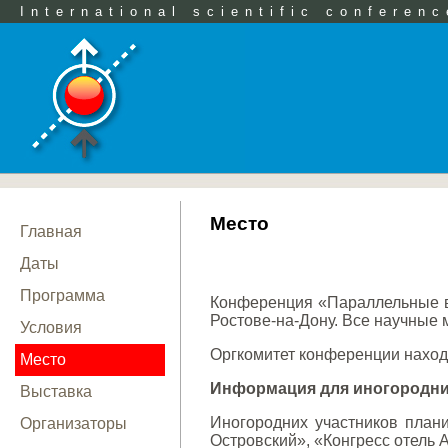
International scientific conferenc
Место
Главная
Даты
Программа
Конференция «Параллельные в
Ростове-на-Дону. Все научные м
Условия
Оргкомитет конференции находит
Место
Информация для иногородни
Выставка
Иногородних участников плани
Организаторы
Островский», «Конгресс отель 