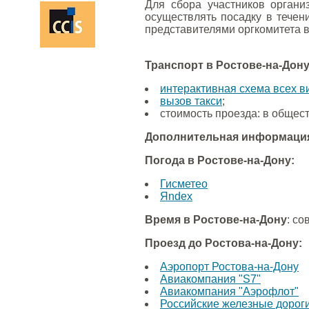
Для сбора участников органи
осуществлять посадку в течен
представителями оргкомитета в
Транспорт в Ростове-на-Дону
интерактивная схема всех в
вызов такси
;
стоимость проезда: в общест
Дополнительная информация
Погода в Ростове-на-Дону:
Гисметео
Яndex
Время в Ростове-на-Дону
: со
Проезд до Ростова-на-Дону:
Аэропорт Ростова-на-Дону
Авиакомпания "S7"
Авиакомпания "Аэрофлот"
Российские железные дорог