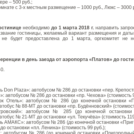
ере – 500 руб.;
омнате с 3-х местным размещение – 1000 руб., Люкс – 3000 
остинице
необходимо
до 1 марта 2018 г.
направить запро
звание гостиницы, желаемый вариант размещения и даты бр
не будет предоставлена до 1 марта, оргкомитет не не
ренции в день заезда от аэропорта «Платов» до гости
40.
ь Don Plaza»: автобусом № 286 до остановки «пер. Крепостн
: автобусом № 286 до остановки «пр. Чехова» (стоимость 9
к Отель»: автобусом № 286 (до конечной остановки «П
тобус № 88-МТ до остановки «пр. Будённовский» (стоимость
тровский»: автобусом № 285 (до конечной остановки 
тобус № 21-МТ до остановки «ул. Текучёва» (стоимость 119 
ль АМАКС»: автобусом № 286 (до конечной остановки «Приг
о остановки «пл. Ленина» (стоимость 99 руб.);
: автобусом № 286 (до конечной остановки «Пригородны